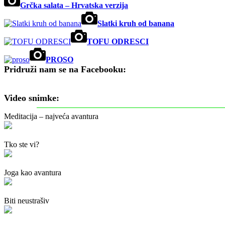
Grčka salata – Hrvatska verzija
Slatki kruh od banana
TOFU ODRESCI
PROSO
Pridruži nam se na Facebooku:
Video snimke:
Meditacija – najveća avantura
Tko ste vi?
Joga kao avantura
Biti neustrašiv