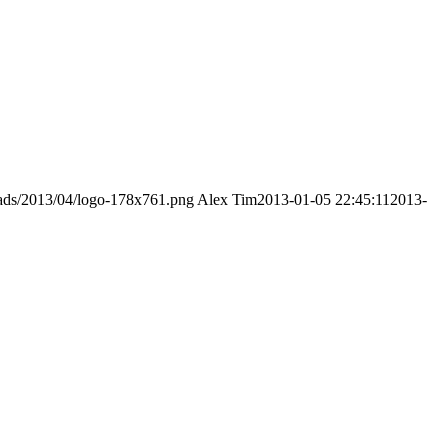
loads/2013/04/logo-178x761.png
Alex Tim
2013-01-05 22:45:11
2013-