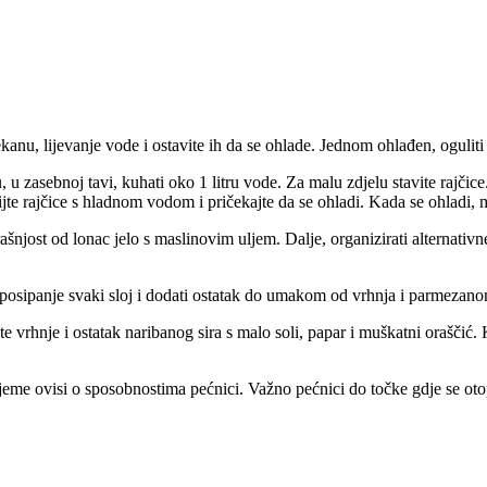
nu, lijevanje vode i ostavite ih da se ohlade. Jednom ohlađen, oguliti 
u zasebnoj tavi, kuhati oko 1 litru vode. Za malu zdjelu stavite rajčice.
te rajčice s hladnom vodom i pričekajte da se ohladi. Kada se ohladi, 
trašnjost od lonac jelo s maslinovim uljem. Dalje, organizirati alternativ
 za posipanje svaki sloj i dodati ostatak do umakom od vrhnja i parmezan
te vrhnje i ostatak naribanog sira s malo soli, papar i muškatni oraščić.
jeme ovisi o sposobnostima pećnici. Važno pećnici do točke gdje se otopl