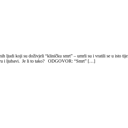
 ljudi koji su doživjeli “kliničku smrt” – umrli su i vratili se u isto t
 miru i ljubavi. Je li to tako? ODGOVOR: “Smrt” […]