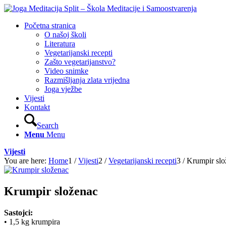
Početna stranica
O našoj školi
Literatura
Vegetarijanski recepti
Zašto vegetarijanstvo?
Video snimke
Razmišljanja zlata vrijedna
Joga vježbe
Vijesti
Kontakt
Search
Menu
Menu
Vijesti
You are here:
Home
1
/
Vijesti
2
/
Vegetarijanski recepti
3
/
Krumpir slo
Krumpir složenac
Sastojci:
• 1,5 kg krumpira