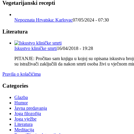
Vegetarijanski recepti
Nepoznata Hrvatska: Karlovac
07/05/2024 - 07:30
Literatura
Iskustvo kliničke smrti
16/04/2018 - 19:28
PITANJE: Pročitao sam knjigu u kojoj su opisana iskustva brojnih
su istraživači zaključili da nakon smrti osoba živi u vječnom
Pravila o kolačićima
Categories
Glazba
Humor
Javna predavanja
Joga filozofija
Joga vježbe
Literatura
Meditacija