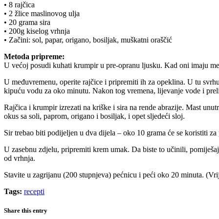
• 8 rajčica
• 2 žlice maslinovog ulja
• 20 grama sira
• 200g kiselog vrhnja
• Začini: sol, papar, origano, bosiljak, muškatni oraščić
Metoda pripreme:
U većoj posudi kuhati krumpir u pre-opranu ljusku. Kad oni imaju meka
U međuvremenu, operite rajčice i pripremiti ih za opeklina. U tu svrhu, 
kipuću vodu za oko minutu. Nakon tog vremena, lijevanje vode i prelij
Rajčica i krumpir izrezati na kriške i sira na rende abrazije. Mast unu
okus sa soli, paprom, origano i bosiljak, i opet sljedeći sloj.
Sir trebao biti podijeljen u dva dijela – oko 10 grama će se koristiti
U zasebnu zdjelu, pripremiti krem umak. Da biste to učinili, pomiješaj
od vrhnja.
Stavite u zagrijanu (200 stupnjeva) pećnicu i peći oko 20 minuta. (Vri
Tags:
recepti
Share this entry