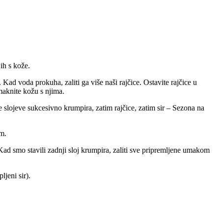
ih s kože.
 Kad voda prokuha, zaliti ga više naši rajčice. Ostavite rajčice u
maknite kožu s njima.
ne slojeve sukcesivno krumpira, zatim rajčice, zatim sir – Sezona na
om.
 Kad smo stavili zadnji sloj krumpira, zaliti sve pripremljene umakom
jeni sir).