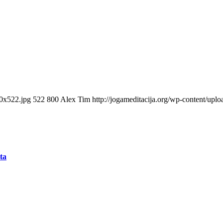
00x522.jpg
522
800
Alex Tim
http://jogameditacija.org/wp-content/up
ta