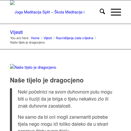
Vijesti
You are here:
Home
/
Vijesti
/
Razmišljanja zlata vrijedna
/
Naše tijelo je dragocjeno
Naše tijelo je dragocjeno
Neki početnici na svom duhovnom putu mogu
biti u iluziji da je briga o tijelu nekakvo zlo ili
znak duhovne zaostalosti.
Ne samo da bi oni mogli zanemariti potrebe
tijela nego mogu ići toliko daleko da u stvari
naprave štetu svom tijelu.