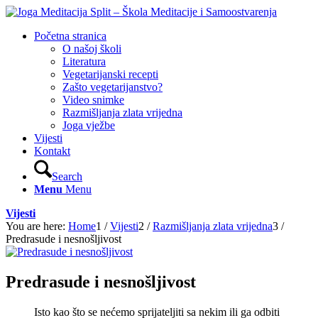
Početna stranica
O našoj školi
Literatura
Vegetarijanski recepti
Zašto vegetarijanstvo?
Video snimke
Razmišljanja zlata vrijedna
Joga vježbe
Vijesti
Kontakt
Search
Menu
Menu
Vijesti
You are here:
Home
1
/
Vijesti
2
/
Razmišljanja zlata vrijedna
3
/
Predrasude i nesnošljivost
Predrasude i nesnošljivost
Isto kao što se nećemo sprijateljiti sa nekim ili ga odbiti