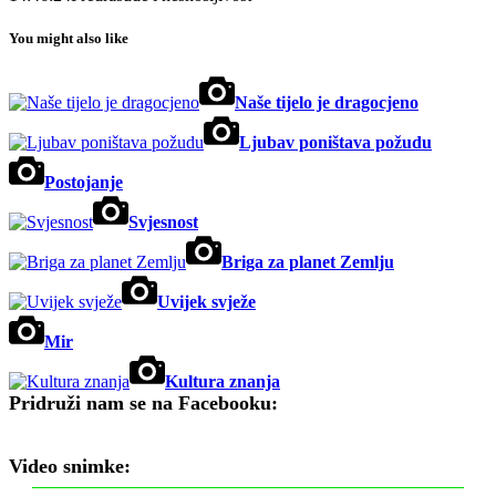
You might also like
Naše tijelo je dragocjeno
Ljubav poništava požudu
Postojanje
Svjesnost
Briga za planet Zemlju
Uvijek svježe
Mir
Kultura znanja
Pridruži nam se na Facebooku:
Video snimke: