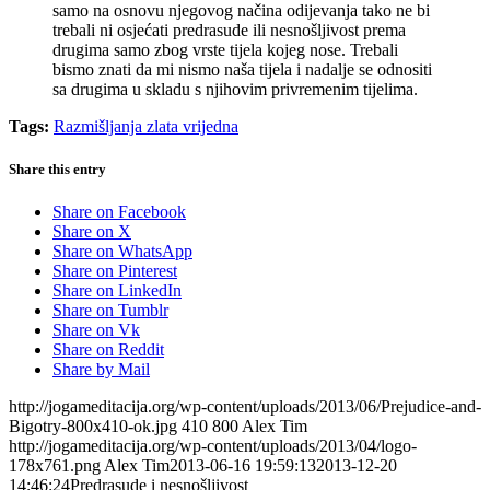
samo na osnovu njegovog načina odijevanja tako ne bi
trebali ni osjećati predrasude ili nesnošljivost prema
drugima samo zbog vrste tijela kojeg nose.
Trebali
bismo znati da mi nismo naša tijela i nadalje se odnositi
sa drugima u skladu s njihovim privremenim tijelima.
Tags:
Razmišljanja zlata vrijedna
Share this entry
Share on Facebook
Share on X
Share on WhatsApp
Share on Pinterest
Share on LinkedIn
Share on Tumblr
Share on Vk
Share on Reddit
Share by Mail
http://jogameditacija.org/wp-content/uploads/2013/06/Prejudice-and-
Bigotry-800x410-ok.jpg
410
800
Alex Tim
http://jogameditacija.org/wp-content/uploads/2013/04/logo-
178x761.png
Alex Tim
2013-06-16 19:59:13
2013-12-20
14:46:24
Predrasude i nesnošljivost