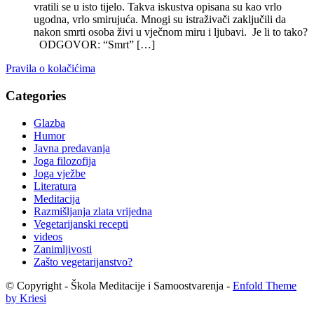
vratili se u isto tijelo. Takva iskustva opisana su kao vrlo
ugodna, vrlo smirujuća. Mnogi su istraživači zaključili da
nakon smrti osoba živi u vječnom miru i ljubavi. Je li to tako?
ODGOVOR: “Smrt” […]
Pravila o kolačićima
Categories
Glazba
Humor
Javna predavanja
Joga filozofija
Joga vježbe
Literatura
Meditacija
Razmišljanja zlata vrijedna
Vegetarijanski recepti
videos
Zanimljivosti
Zašto vegetarijanstvo?
© Copyright - Škola Meditacije i Samoostvarenja -
Enfold Theme
by Kriesi