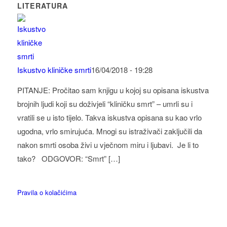
LITERATURA
Iskustvo kliničke smrti
16/04/2018 - 19:28
PITANJE: Pročitao sam knjigu u kojoj su opisana iskustva
brojnih ljudi koji su doživjeli “kliničku smrt” – umrli su i
vratili se u isto tijelo. Takva iskustva opisana su kao vrlo
ugodna, vrlo smirujuća. Mnogi su istraživači zaključili da
nakon smrti osoba živi u vječnom miru i ljubavi. Je li to
tako? ODGOVOR: “Smrt” […]
Pravila o kolačićima