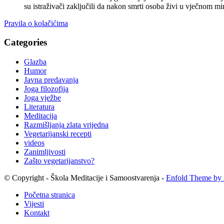
su istraživači zaključili da nakon smrti osoba živi u vječnom
Pravila o kolačićima
Categories
Glazba
Humor
Javna predavanja
Joga filozofija
Joga vježbe
Literatura
Meditacija
Razmišljanja zlata vrijedna
Vegetarijanski recepti
videos
Zanimljivosti
Zašto vegetarijanstvo?
© Copyright - Škola Meditacije i Samoostvarenja -
Enfold Theme by 
Početna stranica
Vijesti
Kontakt