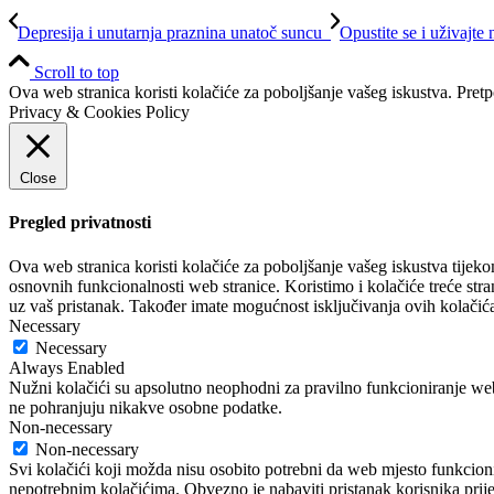
Depresija i unutarnja praznina unatoč suncu
Opustite se i uživajte
Scroll to top
Ova web stranica koristi kolačiće za poboljšanje vašeg iskustva. Pretp
Privacy & Cookies Policy
Close
Pregled privatnosti
Ova web stranica koristi kolačiće za poboljšanje vašeg iskustva tijeko
osnovnih funkcionalnosti web stranice. Koristimo i kolačiće treće stra
uz vaš pristanak. Također imate mogućnost isključivanja ovih kolačića
Necessary
Necessary
Always Enabled
Nužni kolačići su apsolutno neophodni za pravilno funkcioniranje web
ne pohranjuju nikakve osobne podatke.
Non-necessary
Non-necessary
Svi kolačići koji možda nisu osobito potrebni da web mjesto funkcioni
nepotrebnim kolačićima. Obvezno je nabaviti pristanak korisnika prije