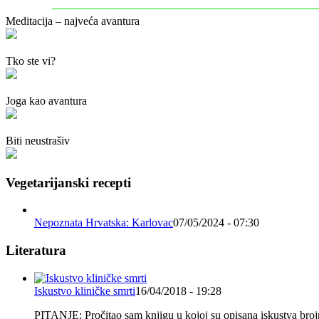
Meditacija – najveća avantura
Tko ste vi?
Joga kao avantura
Biti neustrašiv
Vegetarijanski recepti
Nepoznata Hrvatska: Karlovac
07/05/2024 - 07:30
Literatura
Iskustvo kliničke smrti
16/04/2018 - 19:28
PITANJE: Pročitao sam knjigu u kojoj su opisana iskustva brojnih