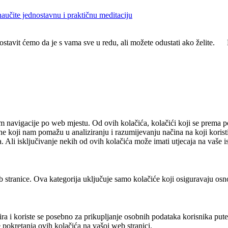
 naučite jednostavnu i praktičnu meditaciju
ostavit ćemo da je s vama sve u redu, ali možete odustati ako želite.
m navigacije po web mjestu. Od ovih kolačića, kolačići koji se prema pot
ne koji nam pomažu u analiziranju i razumijevanju načina na koji korist
. Ali isključivanje nekih od ovih kolačića može imati utjecaja na vaše 
 stranice. Ova kategorija uključuje samo kolačiće koji osiguravaju osn
ra i koriste se posebno za prikupljanje osobnih podataka korisnika put
 pokretanja ovih kolačića na vašoj web stranici.