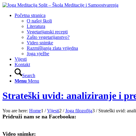
Početna stranica
O našoj školi
Literatura
Vegetarijanski recepti
Zašto vegetarijanstvo?
Video snimke
Razmišljanja zlata vrijedna
Joga vježbe
Vijesti
Kontakt
Search
Menu
Menu
Strateški uvid: analiziranje i p
You are here:
Home
1
/
Vijesti
2
/
Joga filozofija
3
/
Strateški uvid: anal
Pridruži nam se na Facebooku:
Video snimke: