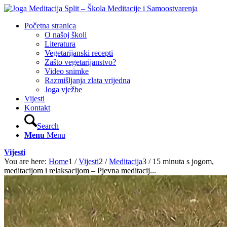
Početna stranica
O našoj školi
Literatura
Vegetarijanski recepti
Zašto vegetarijanstvo?
Video snimke
Razmišljanja zlata vrijedna
Joga vježbe
Vijesti
Kontakt
Search
Menu
Menu
Vijesti
You are here:
Home
1
/
Vijesti
2
/
Meditacija
3
/
15 minuta s jogom,
meditacijom i relaksacijom – Pjevna meditacij...