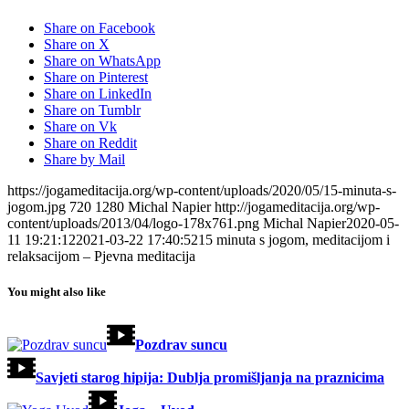
Share on Facebook
Share on X
Share on WhatsApp
Share on Pinterest
Share on LinkedIn
Share on Tumblr
Share on Vk
Share on Reddit
Share by Mail
https://jogameditacija.org/wp-content/uploads/2020/05/15-minuta-s-
jogom.jpg
720
1280
Michal Napier
http://jogameditacija.org/wp-
content/uploads/2013/04/logo-178x761.png
Michal Napier
2020-05-
11 19:21:12
2021-03-22 17:40:52
15 minuta s jogom, meditacijom i
relaksacijom – Pjevna meditacija
You might also like
Pozdrav suncu
Savjeti starog hipija: Dublja promišljanja na praznicima