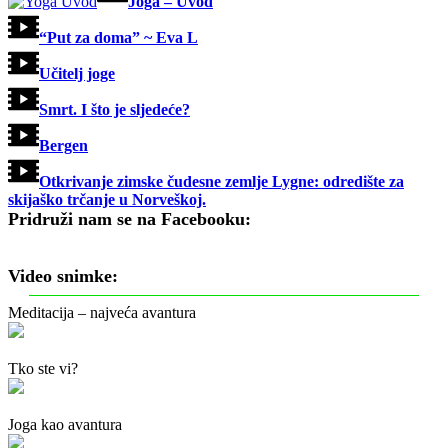
Joga – Uvod
“Put za doma” ~ Eva L
Učitelj joge
Smrt. I što je sljedeće?
Bergen
Otkrivanje zimske čudesne zemlje Lygne: odredište za
skijaško trčanje u Norveškoj.
Pridruži nam se na Facebooku:
Video snimke:
Meditacija – najveća avantura
Tko ste vi?
Joga kao avantura