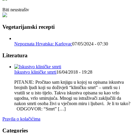
Biti neustrašiv
Vegetarijanski recepti
Nepoznata Hrvatska: Karlovac
07/05/2024 - 07:30
Literatura
Iskustvo kliničke smrti
16/04/2018 - 19:28
PITANJE: Pročitao sam knjigu u kojoj su opisana iskustva
brojnih ljudi koji su doživjeli “kliničku smrt” – umrli su i
vratili se u isto tijelo. Takva iskustva opisana su kao vrlo
ugodna, vrlo smirujuća. Mnogi su istraživači zaključili da
nakon smrti osoba živi u vječnom miru i ljubavi. Je li to tako?
ODGOVOR: “Smrt” […]
Pravila o kolačićima
Categories