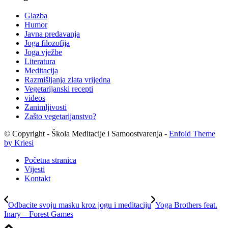
Glazba
Humor
Javna predavanja
Joga filozofija
Joga vježbe
Literatura
Meditacija
Razmišljanja zlata vrijedna
Vegetarijanski recepti
videos
Zanimljivosti
Zašto vegetarijanstvo?
© Copyright - Škola Meditacije i Samoostvarenja -
Enfold Theme
by Kriesi
Početna stranica
Vijesti
Kontakt
Odbacite svoju masku kroz jogu i meditaciju
Yoga Brothers feat.
Inary – Forest Games