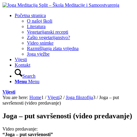
Početna stranica
O našoj školi
Literatura
Vegetarijanski recepti
Zašto vegetarijanstvo?
Video snimke
Razmišljanja zlata vrijedna
Joga vježbe
Vijesti
Kontakt
Search
Menu
Menu
Vijesti
You are here:
Home
1
/
Vijesti
2
/
Joga filozofija
3
/
Joga – put
savršenosti (video predavanje)
Joga – put savršenosti (video predavanje)
Video predavanje:
“Joga – put savršenosti”