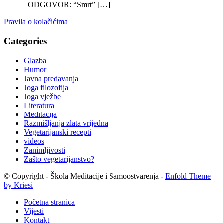
ODGOVOR: “Smrt” […]
Pravila o kolačićima
Categories
Glazba
Humor
Javna predavanja
Joga filozofija
Joga vježbe
Literatura
Meditacija
Razmišljanja zlata vrijedna
Vegetarijanski recepti
videos
Zanimljivosti
Zašto vegetarijanstvo?
© Copyright - Škola Meditacije i Samoostvarenja -
Enfold Theme
by Kriesi
Početna stranica
Vijesti
Kontakt