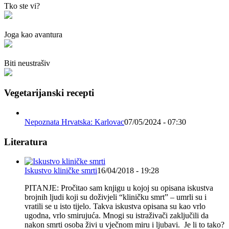
Tko ste vi?
Joga kao avantura
Biti neustrašiv
Vegetarijanski recepti
Nepoznata Hrvatska: Karlovac
07/05/2024 - 07:30
Literatura
Iskustvo kliničke smrti
16/04/2018 - 19:28
PITANJE: Pročitao sam knjigu u kojoj su opisana iskustva
brojnih ljudi koji su doživjeli “kliničku smrt” – umrli su i
vratili se u isto tijelo. Takva iskustva opisana su kao vrlo
ugodna, vrlo smirujuća. Mnogi su istraživači zaključili da
nakon smrti osoba živi u vječnom miru i ljubavi. Je li to tako?