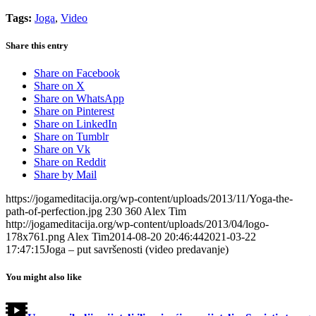
Tags:
Joga
,
Video
Share this entry
Share on Facebook
Share on X
Share on WhatsApp
Share on Pinterest
Share on LinkedIn
Share on Tumblr
Share on Vk
Share on Reddit
Share by Mail
https://jogameditacija.org/wp-content/uploads/2013/11/Yoga-the-
path-of-perfection.jpg
230
360
Alex Tim
http://jogameditacija.org/wp-content/uploads/2013/04/logo-
178x761.png
Alex Tim
2014-08-20 20:46:44
2021-03-22
17:47:15
Joga – put savršenosti (video predavanje)
You might also like