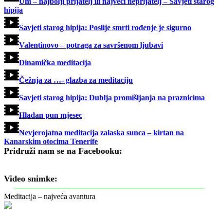
Um – najbolji prijatelj ili najveći neprijatelj – Savjeti starog
hipija
Savjeti starog hipija: Poslije smrti rođenje je sigurno
Valentinovo – potraga za savršenom ljubavi
Dinamička meditacija
Čežnja za …- glazba za meditaciju
Savjeti starog hipija: Dublja promišljanja na praznicima
Hladan pun mjesec
Nevjerojatna meditacija zalaska sunca – kirtan na
Kanarskim otocima Tenerife
Pridruži nam se na Facebooku:
Video snimke:
Meditacija – najveća avantura