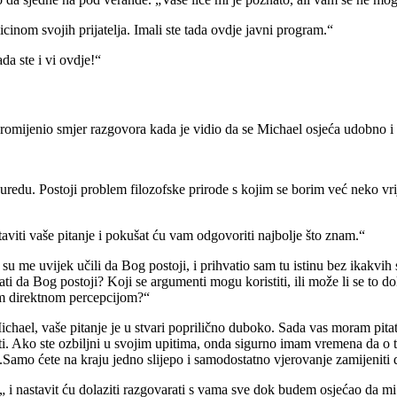
cinom svojih prijatelja. Imali ste tada ovdje javni program.“
da ste i vi ovdje!“
romijenio smjer razgovora kada je vidio da se Michael osjeća udobno i
 uredu. Postoji problem filozofske prirode s kojim se borim već neko vr
i vaše pitanje i pokušat ću vam odgovoriti najbolje što znam.“
su me uvijek učili da Bog postoji, i prihvatio sam tu istinu bez ikakvi
ti da Bog postoji? Koji se argumenti mogu koristiti, ili može li se to d
m direktnom percepcijom?“
chael, vaše pitanje je u stvari poprilično duboko. Sada vas moram pitat
ti. Ako ste ozbiljni u svojim upitima, onda sigurno imam vremena da o 
.Samo ćete na kraju jedno slijepo i samodostatno vjerovanje zamijeniti
 i nastavit ću dolaziti razgovarati s vama sve dok budem osjećao da mi t