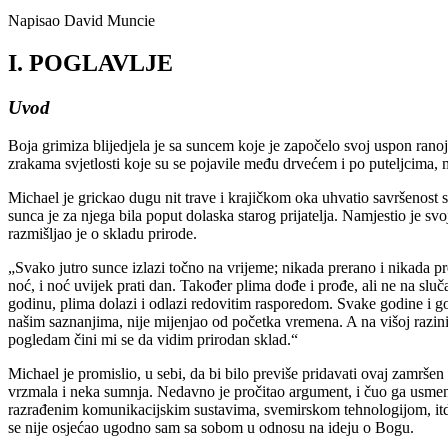
Napisao David Muncie
I. POGLAVLJE
Uvod
Boja grimiza blijedjela je sa suncem koje je započelo svoj uspon ranoj
zrakama svjetlosti koje su se pojavile među drvećem i po puteljcima
Michael je grickao dugu nit trave i krajičkom oka uhvatio savršenost s
sunca je za njega bila poput dolaska starog prijatelja. Namjestio je sv
razmišljao je o skladu prirode.
„Svako jutro sunce izlazi točno na vrijeme; nikada prerano i nikada pr
noć, i noć uvijek prati dan. Također plima dođe i prođe, ali ne na slu
godinu, plima dolazi i odlazi redovitim rasporedom. Svake godine i godi
našim saznanjima, nije mijenjao od početka vremena. A na višoj razini
pogledam čini mi se da vidim prirodan sklad.“
Michael je promislio, u sebi, da bi bilo previše pridavati ovaj zamršen
vrzmala i neka sumnja. Nedavno je pročitao argument, i čuo ga usmeno
razrađenim komunikacijskim sustavima, svemirskom tehnologijom, itd.,
se nije osjećao ugodno sam sa sobom u odnosu na ideju o Bogu.