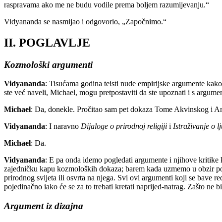
raspravama ako me ne budu vodile prema boljem razumijevanju.“
Vidyananda se nasmijao i odgovorio, „Započnimo.“
II. POGLAVLJE
Kozmološki argumenti
Vidyananda
: Tisućama godina teisti nude empirijske argumente kako bi
ste već naveli, Michael, mogu pretpostaviti da ste upoznati i s argum
Michael
: Da, donekle. Pročitao sam pet dokaza Tome Akvinskog i A
Vidyananda
: I naravno
Dijaloge o prirodnoj religiji
i
Istraživanje o 
Michael
: Da.
Vidyananda
: E pa onda idemo pogledati argumente i njihove kritik
zajedničku kapu kozmoloških dokaza; barem kada uzmemo u obzir pojam
prirodnog svijeta ili osvrta na njega. Svi ovi argumenti koji se bave
pojedinačno iako će se za to trebati kretati naprijed-natrag. Zašto 
Argument iz dizajna