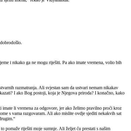
 dobrodošlo.
ijeme i nikako ga ne mogu riješiti. Pa ako imate vremena, volio bih
h stvarnih razmatranja. Ali svjestan sam da ustvari nemam nikakav
okazati? I ako Bog postoji, koja je Njegova priroda? I konačno, kako
i imate li vremena za odgovore, jer ako želimo pravilno proći kroz
tome s vama razgovaram. Ali ako mislite ovdje sjediti nekakvih sat
 drugim.“
o pomaže riješiti moje sumnje. Ali željet ću prestati s našim