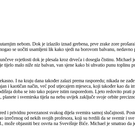
utarnjim nebom. Dok je izlazilo iznad grebena, prve zrake zore prošaral
, mogao se uočiti usamljeni lik kako sjedi na borovom balvanu, nedavno
unčeve svjetlosti dok je plesala kroz drveća i dosegla čistinu. Michael j
oje tijelo malo niže niz balvan, van sjene kako bi uhvatio punu toplinu 
ekasno. I na kraju dana također zalazi prema rasporedu; nikada ne zađe u
čajan i kaotičan način, već pod utjecajem mjeseca, koji također kao da 
šnja doba se isto tako pojave istim rasporedom. Ljeto redovito prati pro
, planete i svemirska tijela na nebu uvijek zaključe svoje orbite prec
 red i prividnu povezanost svakog dijela svemira samoj slučajnosti. Post
 izrečenog od nekih svojih profesora, koji su tvrdili da se svemir i s
 može objasniti bez osvrta na Svevišnje Biće. Michael je smatrao da je