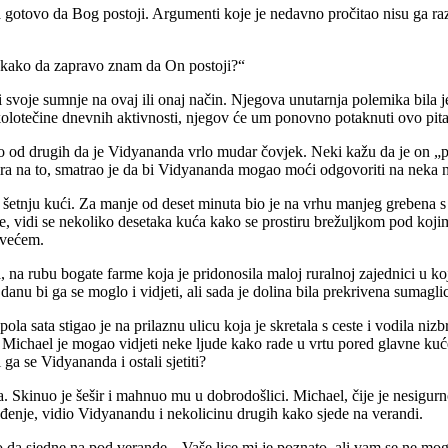
za gotovo da Bog postoji. Argumenti koje je nedavno pročitao nisu ga razu
 kako da zapravo znam da On postoji?“
ši svoje sumnje na ovaj ili onaj način. Njegova unutarnja polemika bila
iz kolotečine dnevnih aktivnosti, njegov će um ponovno potaknuti ovo pi
o od drugih da je Vidyananda vrlo mudar čovjek. Neki kažu da je on „po
ira na to, smatrao je da bi Vidyananda mogao moći odgovoriti na neka nj
u šetnju kući. Za manje od deset minuta bio je na vrhu manjeg grebena s 
e, vidi se nekoliko desetaka kuća kako se prostiru brežuljkom pod kojim 
rvećem.
 na rubu bogate farme koja je pridonosila maloj ruralnoj zajednici u k
danu bi ga se moglo i vidjeti, ali sada je dolina bila prekrivena sumag
 sata stigao je na prilaznu ulicu koja je skretala s ceste i vodila niz
i Michael je mogao vidjeti neke ljude kako rade u vrtu pored glavne kuće
 ga se Vidyananda i ostali sjetiti?
a. Skinuo je šešir i mahnuo mu u dobrodošlici. Michael, čije je nesigurno
ađenje, vidio Vidyanandu i nekolicinu drugih kako sjede na verandi.
 da sjedne na pod verande. „Vaše lice mi je poznato, ali vam se ne mog