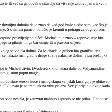
vjerili već su ga doveli u situaciju da više nije zadovoljan s takvim
 je dovoljno duboka da je znao da kad god bude sjedio sam, kao što je
tanje. S ovim na pameti, odlučio je krenuti u potragu za odgovorom.
tpuno prosvijetljeno biće“. Michael nije znao – zapravo, nije bio
egova pitanja, ili ga bar usmjeriti u pravom smjeru.
kojeg se vidjela dolina. Za Michaela je greben bio granična crta
se nalazio mali grad, s druge strane nalazi se dolina, a iza brežuljka
ojoj je Michael živio. Dvadesetak kilometara dalje od Vidyanandine
licom gustom poput magle.
brdo do stare seoske kuće i malog skupa vanjskih kuća gdje je obitavao
. Oklijevao je na trenutak na vrhu prilaza. Već je prije bio ovdje kada
st sada nestala, je zauzvrat mahnuo i spustio se niz prilaz. Uputio se
u sjetiti imena,“ rekao je Vidyananda.