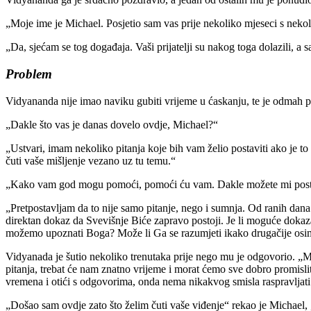
„Moje ime je Michael. Posjetio sam vas prije nekoliko mjeseci s nekoli
„Da, sjećam se tog događaja. Vaši prijatelji su nakog toga dolazili, a sa
Problem
Vidyananda nije imao naviku gubiti vrijeme u ćaskanju, te je odmah p
„Dakle što vas je danas dovelo ovdje, Michael?“
„Ustvari, imam nekoliko pitanja koje bih vam želio postaviti ako je to
čuti vaše mišljenje vezano uz tu temu.“
„Kako vam god mogu pomoći, pomoći ću vam. Dakle možete mi postavit
„Pretpostavljam da to nije samo pitanje, nego i sumnja. Od ranih dana 
direktan dokaz da Svevišnje Biće zapravo postoji. Je li moguće dokaza
možemo upoznati Boga? Može li Ga se razumjeti ikako drugačije osi
Vidyanada je šutio nekoliko trenutaka prije nego mu je odgovorio. „Mi
pitanja, trebat će nam znatno vrijeme i morat ćemo sve dobro promisli
vremena i otići s odgovorima, onda nema nikakvog smisla raspravljati
„Došao sam ovdje zato što želim čuti vaše viđenje“ rekao je Michael, „