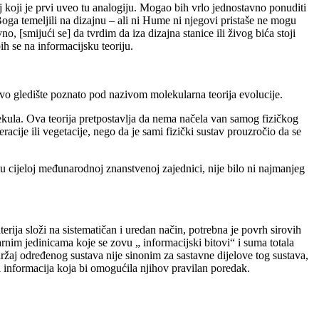
j koji je prvi uveo tu analogiju. Mogao bih vrlo jednostavno ponuditi
Boga temeljili na dizajnu – ali ni Hume ni njegovi pristaše ne mogu
no, [smijući se] da tvrdim da iza dizajna stanice ili živog bića stoji
ih se na informacijsku teoriju.
 ovo gledište poznato pod nazivom molekularna teorija evolucije.
olekula. Ova teorija pretpostavlja da nema načela van samog fizičkog
acije ili vegetacije, nego da je sami fizički sustav prouzročio da se
 u cijeloj međunarodnoj znanstvenoj zajednici, nije bilo ni najmanjeg
rija složi na sistematičan i uredan način, potrebna je povrh sirovih
rnim jedinicama koje se zovu „ informacijski bitovi“ i suma totala
adržaj određenog sustava nije sinonim za sastavne dijelove tog sustava,
ti informacija koja bi omogućila njihov pravilan poredak.