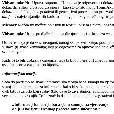
Vidyananda
: Ne. Upravo suprotno, Humeova je odgovornost dokazati d
dokaz da je stroj proizvod dizajnera – kao što to isto mogu Toma Akvi
dokazati da biljke, ili vegetativni ili generativni procesi, nisu proizvo
dizajner
, najvjerojatnije bih koristio analogiju nekog određenog stroja
Michael
: Možda mi možete objasniti tu teoriju. Nisam s njom upoznat
Vidyananda
: Hume predlaže da nema dizajnera koji se krije iza veget
Osnovna ideja je da se iz neorganiziranog skupa kemikalija, postupno r
sustava (tj. mase kemikalija) koji je odgovoran za njihovo spajanje, ož
sve to dogodi.
Kada bi to bila dokaziva činjenica, tada bi bilo i vjere u Humeovu ana
uspjeha: teorija ostaje samo hipoteza.
Informacijska teorija
Sada da pređemo na stvar: informacijska teorija baca sumnju na vjerov
sastojaka i određena doza informacije kako bi se komponente pravilno 
ovih bitova za bilo koji sustav (bilo da je to živa stanica, automobil,
već postoji povrh njih. To bi značilo da, kako bi inicijalni vegetativni 
„
Informacijska teorija baca sjenu sumnje na vjerovanje
da je u korijenu životnog procesa samo slučajnost.“