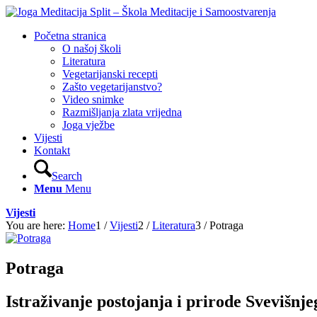
Početna stranica
O našoj školi
Literatura
Vegetarijanski recepti
Zašto vegetarijanstvo?
Video snimke
Razmišljanja zlata vrijedna
Joga vježbe
Vijesti
Kontakt
Search
Menu
Menu
Vijesti
You are here:
Home
1
/
Vijesti
2
/
Literatura
3
/
Potraga
Potraga
Istraživanje postojanja i prirode Svevišnje