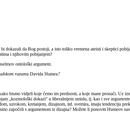
 dokazali da Bog postoji, a isto toliko vremena ateisti i skeptici pobija
entima i njihovim pobijanjem?
nselmov ontološki argument.
ljudskom razumu
Davida Humea
?
e kako bismo vidjeli koje ćemo im prednosti, a koje mane pronaći. Uz 
 „kozmološki dokazi“ u liberalnijem smislu, tj. kao i sve argumente u
 redom, uzrokom, kretanjem, dizajnom, itd. svemira, imaju tendenciju pr
ne bismo započeli s argumentom iz dizajna? Možete li ponoviti Humeov n