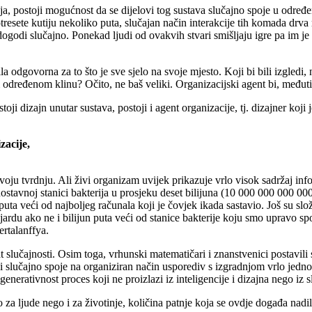
ja, postoji mogućnost da se dijelovi tog sustava slučajno spoje u određ
rotresete kutiju nekoliko puta, slučajan način interakcije tih komada dr
dogodi slučajno. Ponekad ljudi od ovakvih stvari smišljaju igre pa im je
la odgovorna za to što je sve sjelo na svoje mjesto. Koji bi bili izgledi, n
tom određenom klinu? Očito, ne baš veliki. Organizacijski agent bi, među
toji dizajn unutar sustava, postoji i agent organizacije, tj. dizajner koji
zacije,
ju tvrdnju. Ali živi organizam uvijek prikazuje vrlo visok sadržaj info
dnostavnoj stanici bakterija u prosjeku deset bilijuna (10 000 000 000 000
ta veći od najboljeg računala koji je čovjek ikada sastavio. Još su složen
ilijardu ako ne i bilijun puta veći od stanice bakterije koju smo upravo 
rtalanffya.
 slučajnosti. Osim toga, vrhunski matematičari i znanstvenici postavili s
jci slučajno spoje na organiziran način usporediv s izgradnjom vrlo j
generativnost proces koji ne proizlazi iz inteligencije i dizajna nego iz
 za ljude nego i za životinje, količina patnje koja se ovdje događa nadi