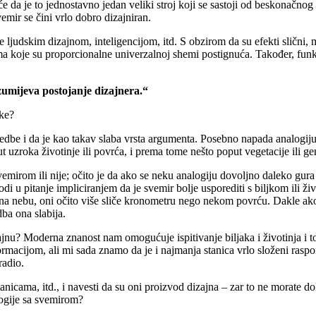
 da je to jednostavno jedan veliki stroj koji se sastoji od beskonačnog 
vemir se čini vrlo dobro dizajniran.
 ljudskim dizajnom, inteligencijom, itd. S obzirom da su efekti slični, mo
koje su proporcionalne univerzalnoj shemi postignuća. Također, funkci
azumijeva postojanje dizajnera.“
ike?
edbe i da je kao takav slaba vrsta argumenta. Posebno napada analogiju i
 uzroka životinje ili povrća, i prema tome nešto poput vegetacije ili ge
 svemirom ili nije; očito je da ako se neku analogiju dovoljno daleko gura
odi u pitanje impliciranjem da je svemir bolje usporediti s biljkom ili 
 na nebu, oni očito više sliče kronometru nego nekom povrću. Dakle ako s
dba ona slabija.
zajnu? Moderna znanost nam omogućuje ispitivanje biljaka i životinja i t
rmacijom, ali mi sada znamo da je i najmanja stanica vrlo složeni rasp
radio.
nicama, itd., i navesti da su oni proizvod dizajna – zar to ne morate dok
alogije sa svemirom?