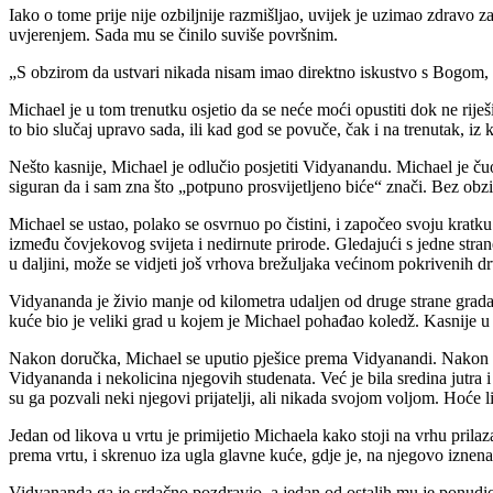
Iako o tome prije nije ozbiljnije razmišljao, uvijek je uzimao zdravo 
uvjerenjem. Sada mu se činilo suviše površnim.
„S obzirom da ustvari nikada nisam imao direktno iskustvo s Bogom,
Michael je u tom trenutku osjetio da se neće moći opustiti dok ne rije
to bio slučaj upravo sada, ili kad god se povuče, čak i na trenutak, 
Nešto kasnije, Michael je odlučio posjetiti Vidyanandu. Michael je ču
siguran da i sam zna što „potpuno prosvijetljeno biće“ znači. Bez obz
Michael se ustao, polako se osvrnuo po čistini, i započeo svoju kratk
između čovjekovog svijeta i nedirnute prirode. Gledajući s jedne stran
u daljini, može se vidjeti još vrhova brežuljaka većinom pokrivenih d
Vidyananda je živio manje od kilometra udaljen od druge strane grada,
kuće bio je veliki grad u kojem je Michael pohađao koledž. Kasnije u 
Nakon doručka, Michael se uputio pješice prema Vidyanandi. Nakon pola
Vidyananda i nekolicina njegovih studenata. Već je bila sredina jutra 
su ga pozvali neki njegovi prijatelji, ali nikada svojom voljom. Hoće li
Jedan od likova u vrtu je primijetio Michaela kako stoji na vrhu prilaz
prema vrtu, i skrenuo iza ugla glavne kuće, gdje je, na njegovo iznen
Vidyananda ga je srdačno pozdravio, a jedan od ostalih mu je ponudio