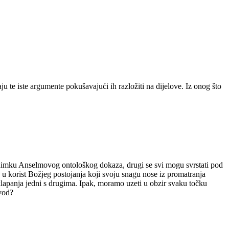
ju te iste argumente pokušavajući ih razložiti na dijelove. Iz onog što
iznimku Anselmovog ontološkog dokaza, drugi se svi mogu svrstati pod
 korist Božjeg postojanja koji svoju snagu nose iz promatranja
eklapanja jedni s drugima. Ipak, moramo uzeti u obzir svaku točku
avod?