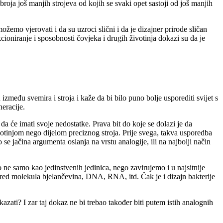
broja još manjih strojeva od kojih se svaki opet sastoji od još manjih
žemo vjerovati i da su uzroci slični i da je dizajner prirode sličan
oniranje i sposobnosti čovjeka i drugih životinja dokazi su da je
zmeđu svemira i stroja i kaže da bi bilo puno bolje usporediti svijet s
neracije.
 da će imati svoje nedostatke. Prava bit do koje se dolazi je da
životinjom nego dijelom preciznog stroja. Prije svega, takva usporedba
e jačina argumenta oslanja na vrstu analogije, ili na najbolji način
o ne samo kao jedinstvenih jedinica, nego zavirujemo i u najsitnije
ored molekula bjelančevina, DNA, RNA, itd. Čak je i dizajn bakterije
azati? I zar taj dokaz ne bi trebao također biti putem istih analognih