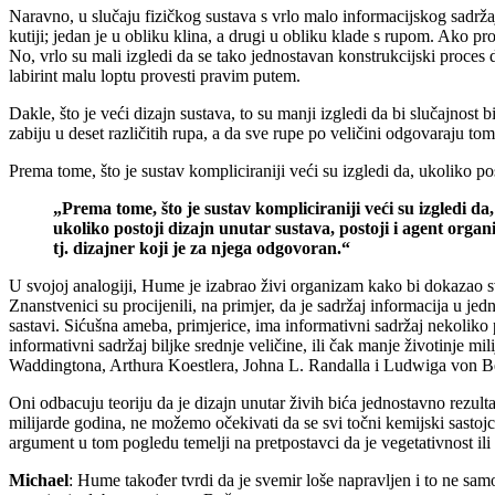
Naravno, u slučaju fizičkog sustava s vrlo malo informacijskog sadrža
kutiji; jedan je u obliku klina, a drugi u obliku klade s rupom. Ako p
No, vrlo su mali izgledi da se tako jednostavan konstrukcijski proces 
labirint malu loptu provesti pravim putem.
Dakle, što je veći dizajn sustava, to su manji izgledi da bi slučajnost bi
zabiju u deset različitih rupa, a da sve rupe po veličini odgovaraju 
Prema tome, što je sustav kompliciraniji veći su izgledi da, ukoliko pos
„Prema tome, što je sustav kompliciraniji veći su izgledi da,
ukoliko postoji dizajn unutar sustava, postoji i agent organi
tj. dizajner koji je za njega odgovoran.“
U svojoj analogiji, Hume je izabrao živi organizam kako bi dokazao svo
Znanstvenici su procijenili, na primjer, da je sadržaj informacija u je
sastavi. Sićušna ameba, primjerice, ima informativni sadržaj nekoliko pu
informativni sadržaj biljke srednje veličine, ili čak manje životinje m
Waddingtona, Arthura Koestlera, Johna L. Randalla i Ludwiga von Be
Oni odbacuju teoriju da je dizajn unutar živih bića jednostavno rezultat
milijarde godina, ne možemo očekivati da se svi točni kemijski sasto
argument u tom pogledu temelji na pretpostavci da je vegetativnost ili 
Michael
: Hume također tvrdi da je svemir loše napravljen i to ne samo