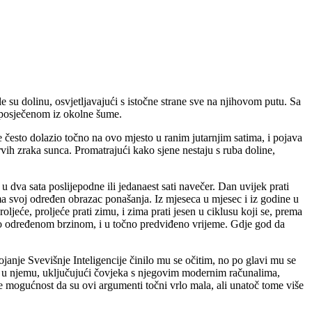
e su dolinu, osvjetljavajući s istočne strane sve na njihovom putu. Sa
 posječenom iz okolne šume.
e često dolazio točno na ovo mjesto u ranim jutarnjim satima, i pojava
prvih zraka sunca. Promatrajući kako sjene nestaju s ruba doline,
 dva sata poslijepodne ili jedanaest sati navečer. Dan uvijek prati
ima svoj određen obrazac ponašanja. Iz mjeseca u mjesec i iz godine u
ljeće, proljeće prati zimu, i zima prati jesen u ciklusu koji se, prema
izno određenom brzinom, i u točno predviđeno vrijeme. Gdje god da
ojanje Svevišnje Inteligencije činilo mu se očitim, no po glavi mu se
ve u njemu, uključujući čovjeka s njegovim modernim računalima,
 mogućnost da su ovi argumenti točni vrlo mala, ali unatoč tome više