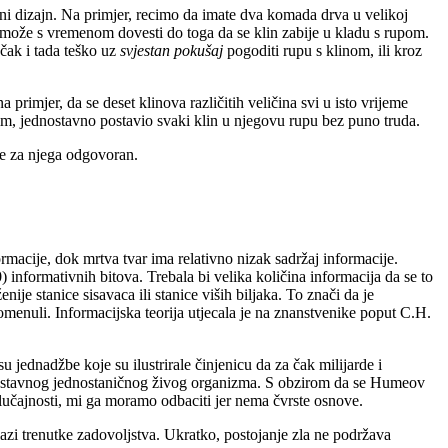
eni dizajn. Na primjer, recimo da imate dva komada drva u velikoj
va može s vremenom dovesti do toga da se klin zabije u kladu s rupom.
 čak i tada teško uz
svjestan pokušaj
pogoditi rupu s klinom, ili kroz
a primjer, da se deset klinova različitih veličina svi u isto vrijeme
tim, jednostavno postavio svaki klin u njegovu rupu bez puno truda.
 je za njega odgovoran.
rmacije, dok mrtva tvar ima relativno nizak sadržaj informacije.
) informativnih bitova. Trebala bi velika količina informacija da se to
ije stanice sisavaca ili stanice viših biljaka. To znači da je
spomenuli. Informacijska teorija utjecala je na znanstvenike poput C.H.
u jednadžbe koje su ilustrirale činjenicu da za čak milijarde i
ednostavnog jednostaničnog živog organizma. S obzirom da se Humeov
 slučajnosti, mi ga moramo odbaciti jer nema čvrste osnove.
lazi trenutke zadovoljstva. Ukratko, postojanje zla ne podržava