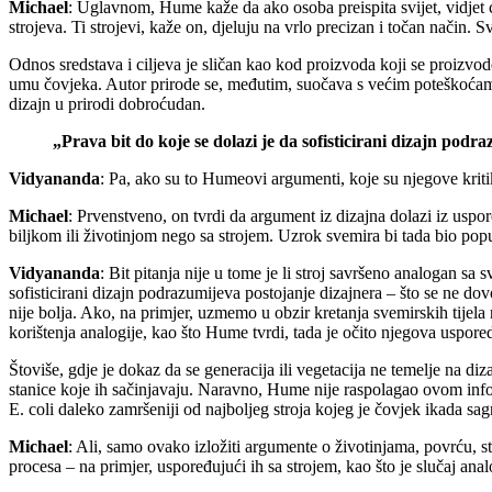
Michael
: Uglavnom, Hume kaže da ako osoba preispita svijet, vidjet će
strojeva. Ti strojevi, kaže on, djeluju na vrlo precizan i točan način. S
Odnos sredstava i ciljeva je sličan kao kod proizvoda koji se proizvode
umu čovjeka. Autor prirode se, međutim, suočava s većim poteškoćama 
dizajn u prirodi dobroćudan.
„Prava bit do koje se dolazi je da sofisticirani dizajn podr
Vidyananda
: Pa, ako su to Humeovi argumenti, koje su njegove krit
Michael
: Prvenstveno, on tvrdi da argument iz dizajna dolazi iz uspor
biljkom ili životinjom nego sa strojem. Uzrok svemira bi tada bio poput
Vidyananda
: Bit pitanja nije u tome je li stroj savršeno analogan sa
sofisticirani dizajn podrazumijeva postojanje dizajnera – što se ne dov
nije bolja. Ako, na primjer, uzmemo u obzir kretanja svemirskih tijela
korištenja analogije, kao što Hume tvrdi, tada je očito njegova uspore
Štoviše, gdje je dokaz da se generacija ili vegetacija ne temelje na di
stanice koje ih sačinjavaju. Naravno, Hume nije raspolagao ovom info
E. coli daleko zamršeniji od najboljeg stroja kojeg je čovjek ikada sag
Michael
: Ali, samo ovako izložiti argumente o životinjama, povrću, sta
procesa – na primjer, uspoređujući ih sa strojem, kao što je slučaj an