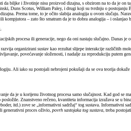
a biljke i životinje nisu proizvod dizajna, s obzirom na to da je on ta
nski, Duns Scotus, William Paley, i drugi koji su tvrdnju o postojanju 
d dizajna. Prema tome, to je očito slabija analogija u ovom slučaju. Narav
 ili kompjutora – zato što smatram da je to dobra analogija – i oslanjao b
.
acijskih procesa ili generacije, nego da oni nastaju slučajno. Danas je
azvija organizirani sustav kao rezultat slijepe interakcije različitih m
ivljavanje, povećavanje složenosti, i nadalje za reprodukciju putem gener
logiju. Ali iako su postojali nebrojeni pokušaji da se ova teorija dokaže
anje da je u korijenu životnog procesa samo slučajnost. Kad god se mate
posložile. Znanstveno rečeno, kvantiteta informacija izražava se u bina
 neboder, itd.) zove se „informativni sadržaj“ tog sustava. Informativni s
ili generativni proces oživio,
povrh sastojaka tog sustava
, treba postoja