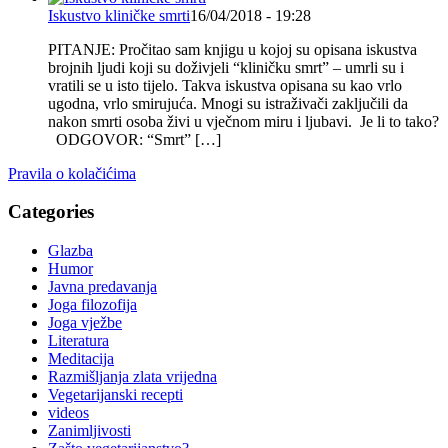
Iskustvo kliničke smrti
16/04/2018 - 19:28
PITANJE: Pročitao sam knjigu u kojoj su opisana iskustva
brojnih ljudi koji su doživjeli “kliničku smrt” – umrli su i
vratili se u isto tijelo. Takva iskustva opisana su kao vrlo
ugodna, vrlo smirujuća. Mnogi su istraživači zaključili da
nakon smrti osoba živi u vječnom miru i ljubavi. Je li to tako?
ODGOVOR: “Smrt” […]
Pravila o kolačićima
Categories
Glazba
Humor
Javna predavanja
Joga filozofija
Joga vježbe
Literatura
Meditacija
Razmišljanja zlata vrijedna
Vegetarijanski recepti
videos
Zanimljivosti