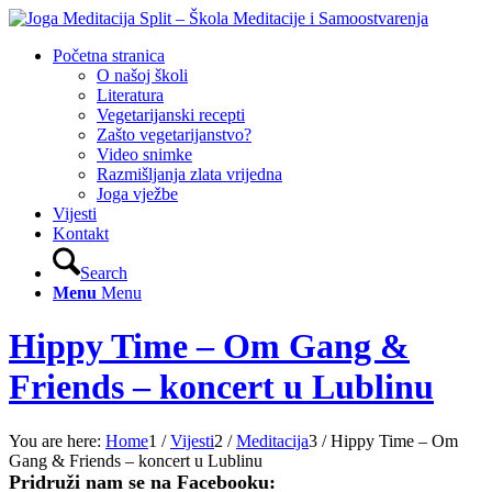
Početna stranica
O našoj školi
Literatura
Vegetarijanski recepti
Zašto vegetarijanstvo?
Video snimke
Razmišljanja zlata vrijedna
Joga vježbe
Vijesti
Kontakt
Search
Menu
Menu
Hippy Time – Om Gang &
Friends – koncert u Lublinu
You are here:
Home
1
/
Vijesti
2
/
Meditacija
3
/
Hippy Time – Om
Gang & Friends – koncert u Lublinu
Pridruži nam se na Facebooku: