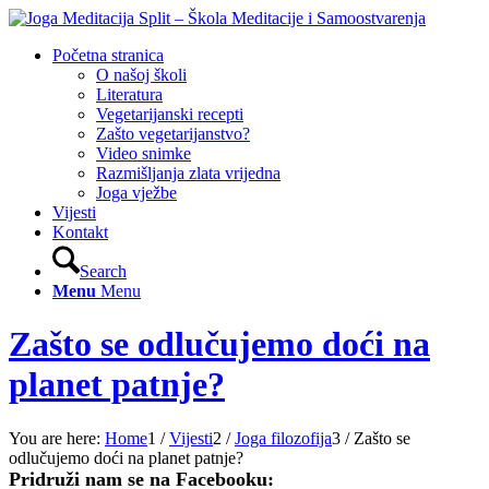
Početna stranica
O našoj školi
Literatura
Vegetarijanski recepti
Zašto vegetarijanstvo?
Video snimke
Razmišljanja zlata vrijedna
Joga vježbe
Vijesti
Kontakt
Search
Menu
Menu
Zašto se odlučujemo doći na
planet patnje?
You are here:
Home
1
/
Vijesti
2
/
Joga filozofija
3
/
Zašto se
odlučujemo doći na planet patnje?
Pridruži nam se na Facebooku: