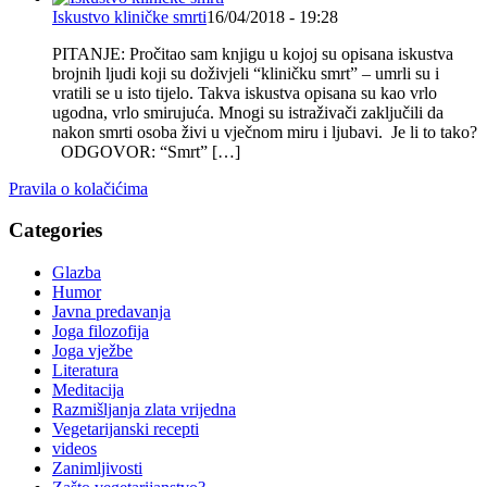
Iskustvo kliničke smrti
16/04/2018 - 19:28
PITANJE: Pročitao sam knjigu u kojoj su opisana iskustva
brojnih ljudi koji su doživjeli “kliničku smrt” – umrli su i
vratili se u isto tijelo. Takva iskustva opisana su kao vrlo
ugodna, vrlo smirujuća. Mnogi su istraživači zaključili da
nakon smrti osoba živi u vječnom miru i ljubavi. Je li to tako?
ODGOVOR: “Smrt” […]
Pravila o kolačićima
Categories
Glazba
Humor
Javna predavanja
Joga filozofija
Joga vježbe
Literatura
Meditacija
Razmišljanja zlata vrijedna
Vegetarijanski recepti
videos
Zanimljivosti