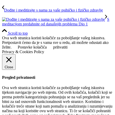
Dođite i meditirajte s nama za vaše psihičko i fizičko zdravlje
S
meditacijom predahnite od današnjih problema Dio 1
Scroll to top
Ova web stranica koristi kolačiće za poboljšanje vašeg iskustva.
Pretpostavit ćemo da je s vama sve u redu, ali možete odustati ako
želite.
Postavke kolačića
prihvatiti
Privacy & Cookies Policy
Close
Pregled privatnosti
Ova web stranica koristi kolačiće za poboljšanje vašeg iskustva
tijekom navigacije po web mjestu. Od ovih kolačića, kolačići koji se
prema potrebi kategoriziraju pohranjuju se na vaš preglednik jer su
bitni za rad osnovnih funkcionalnosti web stranice. Koristimo i
kolačiće treće strane koji nam pomažu u analiziranju i razumijevanju
načina na koji koristite ovu web stranicu. Ti će se kolačići pohraniti