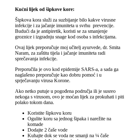
Kućni lijek od šipkove kore:
Šipkova kora služi za suzbijanje bilo kakve virusne
infekcije i za jačanje imuniteta u svrhu prevencije.
Budući da je antipiretik, koristi se za smanjenje
groznice i izgradnju snage kod osoba s infekcijama.
Ovaj lijek preporučuje moj učitelj ayurvede, dr. Smita
Naram, za zaštitu tijela i jačanje imuniteta radi
sprečavanja infekcije.
Preporučila je ovo kod epidemije SARS-a, a sada ga
naglašeno preporučuje kao dobru pomoć i u
sprječavanju virusa Korone.
Ako netko putuje u pogođena područja ili je susreo
nekoga s virusom, ovo je moćan lijek za prokuhati i piti
polako tokom dana.
Koristite šipkovu koru
Ogulite koru sa jednog šipaka i narežite na
komade
Dodajte 2 čaše vode
Kuhajte dok se voda ne smanji na ¼ čaše