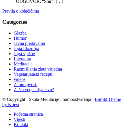
ODGOVOR: “Smrt” […]
Pravila o kolačićima
Categories
Glazba
Humor
Javna predavanja
Joga filozofija
Joga vježbe
Literatura
Meditacija
Razmišljanja zlata vrijedna
Vegetarijanski recepti
videos
Zanimljivosti
Zašto vegetarijanstvo?
© Copyright - Škola Meditacije i Samoostvarenja -
Enfold Theme
by Kriesi
Početna stranica
Vijesti
Kontakt