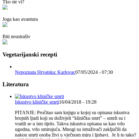
Tko ste vi?
Joga kao avantura
Biti neustrašiv
Vegetarijanski recepti
Nepoznata Hrvatska: Karlovac
07/05/2024 - 07:30
Literatura
Iskustvo kliničke smrti
16/04/2018 - 19:28
PITANJE: Pročitao sam knjigu u kojoj su opisana iskustva
brojnih ljudi koji su doživjeli “kliničku smrt” – umrli su i
vratili se u isto tijelo. Takva iskustva opisana su kao vrlo
ugodna, vrlo smirujuća. Mnogi su istraživači zaključili da
nakon smrti osoba živi u vječnom miru i ljubavi. Je li to tako?