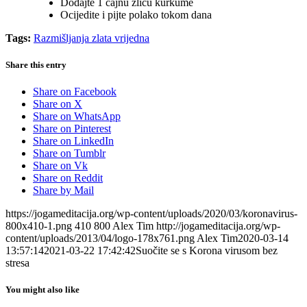
Dodajte 1 čajnu žlicu kurkume
Ocijedite i pijte polako tokom dana
Tags:
Razmišljanja zlata vrijedna
Share this entry
Share on Facebook
Share on X
Share on WhatsApp
Share on Pinterest
Share on LinkedIn
Share on Tumblr
Share on Vk
Share on Reddit
Share by Mail
https://jogameditacija.org/wp-content/uploads/2020/03/koronavirus-
800x410-1.png
410
800
Alex Tim
http://jogameditacija.org/wp-
content/uploads/2013/04/logo-178x761.png
Alex Tim
2020-03-14
13:57:14
2021-03-22 17:42:42
Suočite se s Korona virusom bez
stresa
You might also like