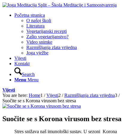
Početna stranica
O našoj školi
Literatura
Vegetarijanski recepti
Zašto vegetarijanstvo?
Video snimke
Razmišljanja zlata vrijedna
Joga vježbe
Vijesti
Kontakt
Search
Menu
Menu
Vijesti
You are here:
Home
1
/
Vijesti
2
/
Razmišljanja zlata vrijedna
3
/
Suočite se s Korona virusom bez stresa
Suočite se s Korona virusom bez stresa
Stres snižava naš imunološki sustav. U sezoni Korona