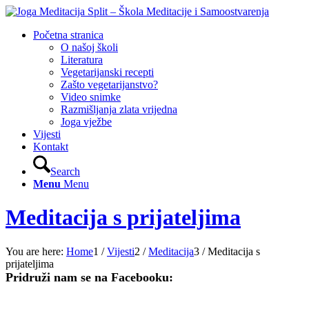
Početna stranica
O našoj školi
Literatura
Vegetarijanski recepti
Zašto vegetarijanstvo?
Video snimke
Razmišljanja zlata vrijedna
Joga vježbe
Vijesti
Kontakt
Search
Menu
Menu
Meditacija s prijateljima
You are here:
Home
1
/
Vijesti
2
/
Meditacija
3
/
Meditacija s
prijateljima
Pridruži nam se na Facebooku: