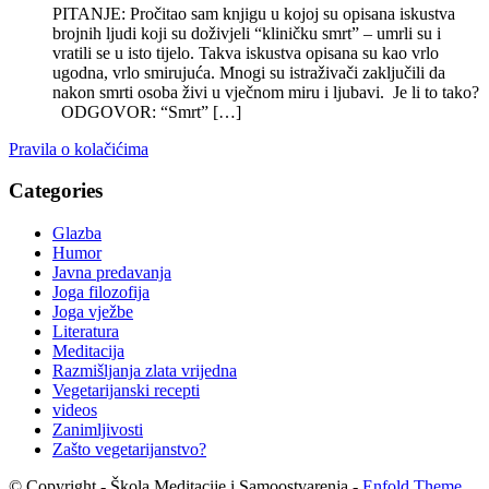
PITANJE: Pročitao sam knjigu u kojoj su opisana iskustva
brojnih ljudi koji su doživjeli “kliničku smrt” – umrli su i
vratili se u isto tijelo. Takva iskustva opisana su kao vrlo
ugodna, vrlo smirujuća. Mnogi su istraživači zaključili da
nakon smrti osoba živi u vječnom miru i ljubavi. Je li to tako?
ODGOVOR: “Smrt” […]
Pravila o kolačićima
Categories
Glazba
Humor
Javna predavanja
Joga filozofija
Joga vježbe
Literatura
Meditacija
Razmišljanja zlata vrijedna
Vegetarijanski recepti
videos
Zanimljivosti
Zašto vegetarijanstvo?
© Copyright - Škola Meditacije i Samoostvarenja -
Enfold Theme