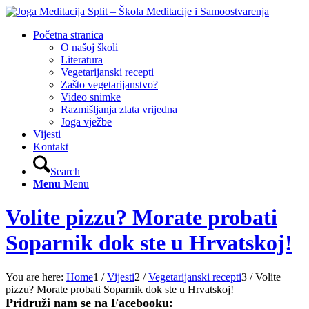
Početna stranica
O našoj školi
Literatura
Vegetarijanski recepti
Zašto vegetarijanstvo?
Video snimke
Razmišljanja zlata vrijedna
Joga vježbe
Vijesti
Kontakt
Search
Menu
Menu
Volite pizzu? Morate probati
Soparnik dok ste u Hrvatskoj!
You are here:
Home
1
/
Vijesti
2
/
Vegetarijanski recepti
3
/
Volite
pizzu? Morate probati Soparnik dok ste u Hrvatskoj!
Pridruži nam se na Facebooku: