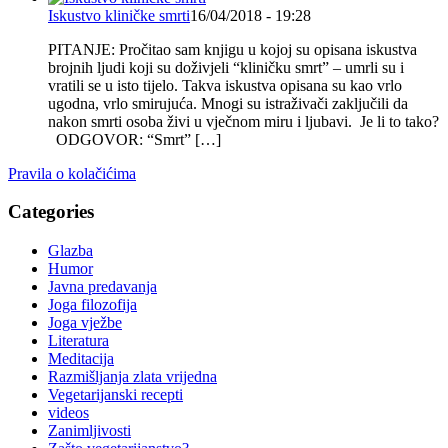
Iskustvo kliničke smrti
16/04/2018 - 19:28
PITANJE: Pročitao sam knjigu u kojoj su opisana iskustva
brojnih ljudi koji su doživjeli “kliničku smrt” – umrli su i
vratili se u isto tijelo. Takva iskustva opisana su kao vrlo
ugodna, vrlo smirujuća. Mnogi su istraživači zaključili da
nakon smrti osoba živi u vječnom miru i ljubavi. Je li to tako?
ODGOVOR: “Smrt” […]
Pravila o kolačićima
Categories
Glazba
Humor
Javna predavanja
Joga filozofija
Joga vježbe
Literatura
Meditacija
Razmišljanja zlata vrijedna
Vegetarijanski recepti
videos
Zanimljivosti