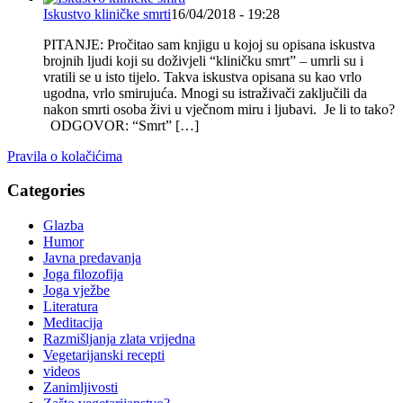
Iskustvo kliničke smrti
16/04/2018 - 19:28
PITANJE: Pročitao sam knjigu u kojoj su opisana iskustva
brojnih ljudi koji su doživjeli “kliničku smrt” – umrli su i
vratili se u isto tijelo. Takva iskustva opisana su kao vrlo
ugodna, vrlo smirujuća. Mnogi su istraživači zaključili da
nakon smrti osoba živi u vječnom miru i ljubavi. Je li to tako?
ODGOVOR: “Smrt” […]
Pravila o kolačićima
Categories
Glazba
Humor
Javna predavanja
Joga filozofija
Joga vježbe
Literatura
Meditacija
Razmišljanja zlata vrijedna
Vegetarijanski recepti
videos
Zanimljivosti