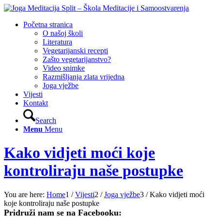
Početna stranica
O našoj školi
Literatura
Vegetarijanski recepti
Zašto vegetarijanstvo?
Video snimke
Razmišljanja zlata vrijedna
Joga vježbe
Vijesti
Kontakt
Search
Menu
Menu
Kako vidjeti moći koje
kontroliraju naše postupke
You are here:
Home
1
/
Vijesti
2
/
Joga vježbe
3
/
Kako vidjeti moći
koje kontroliraju naše postupke
Pridruži nam se na Facebooku: