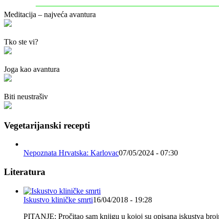
Meditacija – najveća avantura
Tko ste vi?
Joga kao avantura
Biti neustrašiv
Vegetarijanski recepti
Nepoznata Hrvatska: Karlovac
07/05/2024 - 07:30
Literatura
Iskustvo kliničke smrti
16/04/2018 - 19:28
PITANJE: Pročitao sam knjigu u kojoj su opisana iskustva brojnih