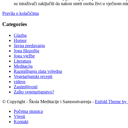
su istraživači zaključili da nakon smrti osoba živi u vječnom
Pravila o kolačićima
Categories
Glazba
Humor
Javna predavanja
Joga filozofija
Joga vježbe
Literatura
Meditacija
Razmišljanja zlata vrijedna
Vegetarijanski recepti
videos
Zanimljivosti
Zašto vegetarijanstvo?
© Copyright - Škola Meditacije i Samoostvarenja -
Enfold Theme by 
Početna stranica
Vijesti
Kontakt