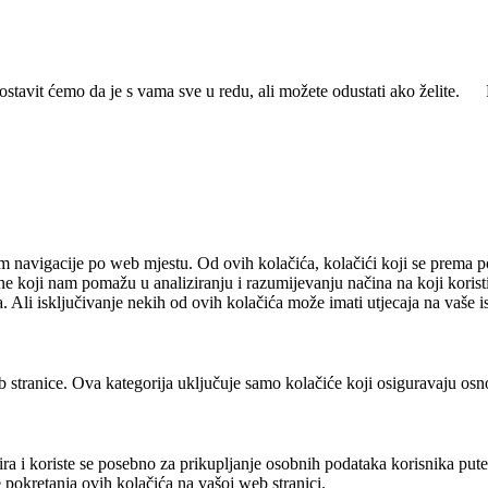
ostavit ćemo da je s vama sve u redu, ali možete odustati ako želite.
m navigacije po web mjestu. Od ovih kolačića, kolačići koji se prema pot
ne koji nam pomažu u analiziranju i razumijevanju načina na koji korist
. Ali isključivanje nekih od ovih kolačića može imati utjecaja na vaše 
 stranice. Ova kategorija uključuje samo kolačiće koji osiguravaju osn
ra i koriste se posebno za prikupljanje osobnih podataka korisnika put
 pokretanja ovih kolačića na vašoj web stranici.