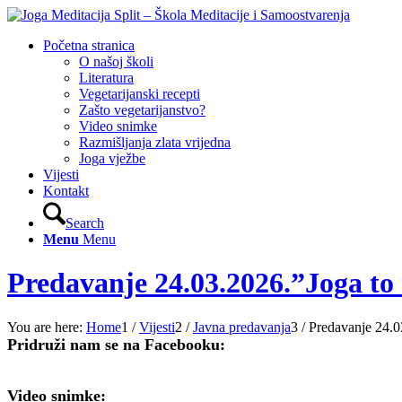
Početna stranica
O našoj školi
Literatura
Vegetarijanski recepti
Zašto vegetarijanstvo?
Video snimke
Razmišljanja zlata vrijedna
Joga vježbe
Vijesti
Kontakt
Search
Menu
Menu
Predavanje 24.03.2026.”Joga to n
You are here:
Home
1
/
Vijesti
2
/
Javna predavanja
3
/
Predavanje 24.03
Pridruži nam se na Facebooku:
Video snimke: