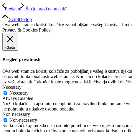
Predahni
“Što je pravi napredak”
Scroll to top
Ova web stranica koristi kolačiće za poboljšanje vašeg iskustva. Pretp
Privacy & Cookies Policy
Close
Pregled privatnosti
Ova web stranica koristi kolačiće za poboljšanje vašeg iskustva tijeko
osnovnih funkcionalnosti web stranice. Koristimo i kolačiće treće stra
uz vaš pristanak. Također imate mogućnost isključivanja ovih kolačića
Necessary
Necessary
Always Enabled
Nužni kolačići su apsolutno neophodni za pravilno funkcioniranje web
ne pohranjuju nikakve osobne podatke.
Non-necessary
Non-necessary
Svi kolačići koji možda nisu osobito potrebni da web mjesto funkcioni
nepotrebnim kolačićima. Obvezno je nabaviti pristanak korisnika prije