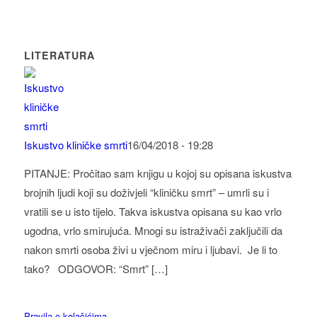
LITERATURA
Iskustvo kliničke smrti
16/04/2018 - 19:28
PITANJE: Pročitao sam knjigu u kojoj su opisana iskustva
brojnih ljudi koji su doživjeli “kliničku smrt” – umrli su i
vratili se u isto tijelo. Takva iskustva opisana su kao vrlo
ugodna, vrlo smirujuća. Mnogi su istraživači zaključili da
nakon smrti osoba živi u vječnom miru i ljubavi. Je li to
tako? ODGOVOR: “Smrt” […]
Pravila o kolačićima