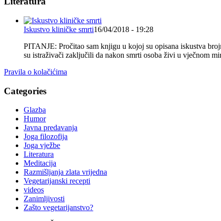
Literatura
Iskustvo kliničke smrti
16/04/2018 - 19:28
PITANJE: Pročitao sam knjigu u kojoj su opisana iskustva brojnih
su istraživači zaključili da nakon smrti osoba živi u vječnom
Pravila o kolačićima
Categories
Glazba
Humor
Javna predavanja
Joga filozofija
Joga vježbe
Literatura
Meditacija
Razmišljanja zlata vrijedna
Vegetarijanski recepti
videos
Zanimljivosti
Zašto vegetarijanstvo?