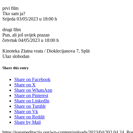
prvi film
Tko sam ja?
Srijeda 03/05/2023 u 18:00 h
drugi film
Pun, ali još uvijek prazan
četvrtak 04/05/2023 u 18:00 h
Kinoteka Zlatna vrata / Dioklecijanova 7, Split
Ulaz slobodan
Share this entry
Share on Facebook
Share on X
Share on WhatsApp
Share on Pinterest
Share on LinkedIn
Share on Tumblr
Share on Vk
Share on Reddit
Share by Mail
https://jogameditacija.org/wp-content/uploads/2023/04/202.04.24_Po