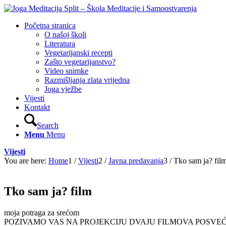
Početna stranica
O našoj školi
Literatura
Vegetarijanski recepti
Zašto vegetarijanstvo?
Video snimke
Razmišljanja zlata vrijedna
Joga vježbe
Vijesti
Kontakt
Search
Menu
Menu
Vijesti
You are here:
Home
1
/
Vijesti
2
/
Javna predavanja
3
/
Tko sam ja? fil
Tko sam ja? film
moja potraga za srećom
POZIVAMO VAS NA PROJEKCIJU DVAJU FILMOVA POSVEĆ