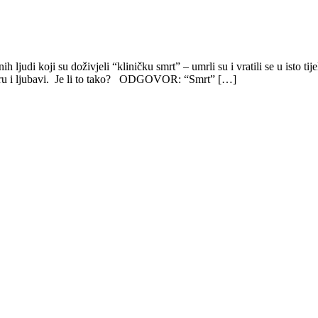
 ljudi koji su doživjeli “kliničku smrt” – umrli su i vratili se u isto t
 miru i ljubavi. Je li to tako? ODGOVOR: “Smrt” […]