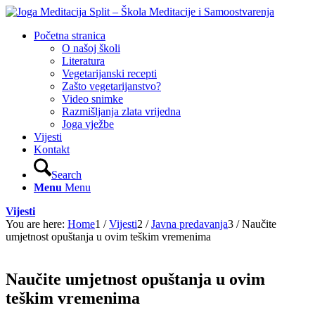
Početna stranica
O našoj školi
Literatura
Vegetarijanski recepti
Zašto vegetarijanstvo?
Video snimke
Razmišljanja zlata vrijedna
Joga vježbe
Vijesti
Kontakt
Search
Menu
Menu
Vijesti
You are here:
Home
1
/
Vijesti
2
/
Javna predavanja
3
/
Naučite
umjetnost opuštanja u ovim teškim vremenima
Naučite umjetnost opuštanja u ovim
teškim vremenima