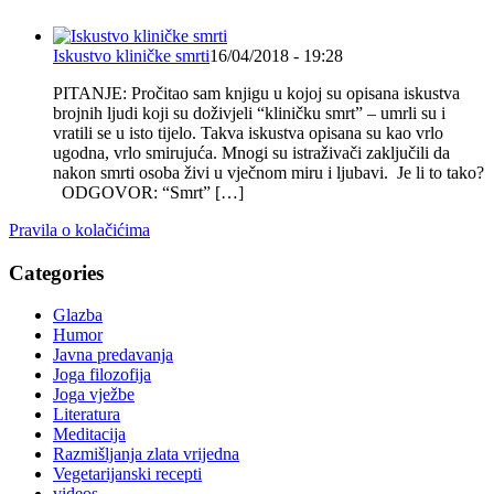
Iskustvo kliničke smrti
16/04/2018 - 19:28
PITANJE: Pročitao sam knjigu u kojoj su opisana iskustva
brojnih ljudi koji su doživjeli “kliničku smrt” – umrli su i
vratili se u isto tijelo. Takva iskustva opisana su kao vrlo
ugodna, vrlo smirujuća. Mnogi su istraživači zaključili da
nakon smrti osoba živi u vječnom miru i ljubavi. Je li to tako?
ODGOVOR: “Smrt” […]
Pravila o kolačićima
Categories
Glazba
Humor
Javna predavanja
Joga filozofija
Joga vježbe
Literatura
Meditacija
Razmišljanja zlata vrijedna
Vegetarijanski recepti
videos