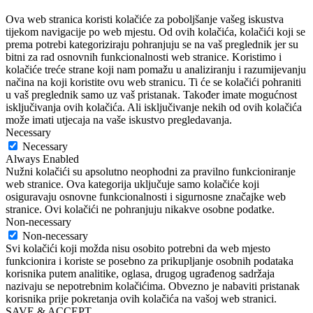
Ova web stranica koristi kolačiće za poboljšanje vašeg iskustva
tijekom navigacije po web mjestu. Od ovih kolačića, kolačići koji se
prema potrebi kategoriziraju pohranjuju se na vaš preglednik jer su
bitni za rad osnovnih funkcionalnosti web stranice. Koristimo i
kolačiće treće strane koji nam pomažu u analiziranju i razumijevanju
načina na koji koristite ovu web stranicu. Ti će se kolačići pohraniti
u vaš preglednik samo uz vaš pristanak. Također imate mogućnost
isključivanja ovih kolačića. Ali isključivanje nekih od ovih kolačića
može imati utjecaja na vaše iskustvo pregledavanja.
Necessary
Necessary
Always Enabled
Nužni kolačići su apsolutno neophodni za pravilno funkcioniranje
web stranice. Ova kategorija uključuje samo kolačiće koji
osiguravaju osnovne funkcionalnosti i sigurnosne značajke web
stranice. Ovi kolačići ne pohranjuju nikakve osobne podatke.
Non-necessary
Non-necessary
Svi kolačići koji možda nisu osobito potrebni da web mjesto
funkcionira i koriste se posebno za prikupljanje osobnih podataka
korisnika putem analitike, oglasa, drugog ugrađenog sadržaja
nazivaju se nepotrebnim kolačićima. Obvezno je nabaviti pristanak
korisnika prije pokretanja ovih kolačića na vašoj web stranici.
SAVE & ACCEPT