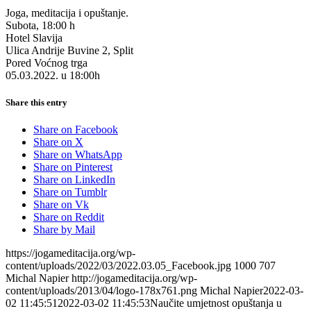
Joga, meditacija i opuštanje.
Subota, 18:00 h
Hotel Slavija
Ulica Andrije Buvine 2, Split
Pored Voćnog trga
05.03.2022. u 18:00h
Share this entry
Share on Facebook
Share on X
Share on WhatsApp
Share on Pinterest
Share on LinkedIn
Share on Tumblr
Share on Vk
Share on Reddit
Share by Mail
https://jogameditacija.org/wp-
content/uploads/2022/03/2022.03.05_Facebook.jpg
1000
707
Michal Napier
http://jogameditacija.org/wp-
content/uploads/2013/04/logo-178x761.png
Michal Napier
2022-03-
02 11:45:51
2022-03-02 11:45:53
Naučite umjetnost opuštanja u