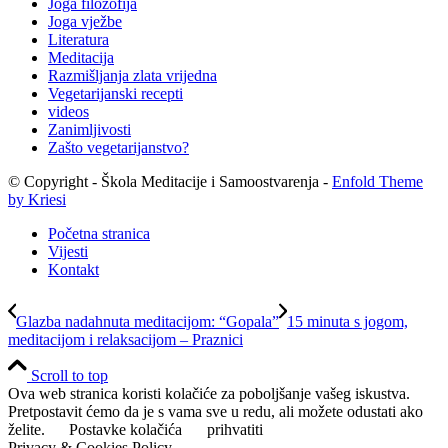
Joga filozofija
Joga vježbe
Literatura
Meditacija
Razmišljanja zlata vrijedna
Vegetarijanski recepti
videos
Zanimljivosti
Zašto vegetarijanstvo?
© Copyright - Škola Meditacije i Samoostvarenja -
Enfold Theme
by Kriesi
Početna stranica
Vijesti
Kontakt
Glazba nadahnuta meditacijom: “Gopala”
15 minuta s jogom,
meditacijom i relaksacijom – Praznici
Scroll to top
Ova web stranica koristi kolačiće za poboljšanje vašeg iskustva.
Pretpostavit ćemo da je s vama sve u redu, ali možete odustati ako
želite.
Postavke kolačića
prihvatiti
Privacy & Cookies Policy