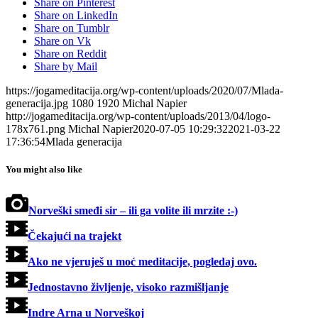
Share on Pinterest
Share on LinkedIn
Share on Tumblr
Share on Vk
Share on Reddit
Share by Mail
https://jogameditacija.org/wp-content/uploads/2020/07/Mlada-
generacija.jpg
1080
1920
Michal Napier
http://jogameditacija.org/wp-content/uploads/2013/04/logo-
178x761.png
Michal Napier
2020-07-05 10:29:32
2021-03-22
17:36:54
Mlada generacija
You might also like
Norveški smeđi sir – ili ga volite ili mrzite :-)
Čekajući na trajekt
Ako ne vjeruješ u moć meditacije, pogledaj ovo.
Jednostavno življenje, visoko razmišljanje
Indre Arna u Norveškoj