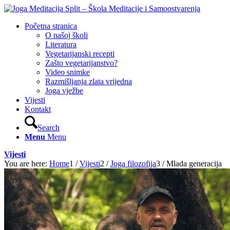
Početna stranica
O našoj školi
Literatura
Vegetarijanski recepti
Zašto vegetarijanstvo?
Video snimke
Razmišljanja zlata vrijedna
Joga vježbe
Vijesti
Kontakt
Search
Menu
Menu
Vijesti
You are here:
Home
1
/
Vijesti
2
/
Joga filozofija
3
/
Mlada generacija