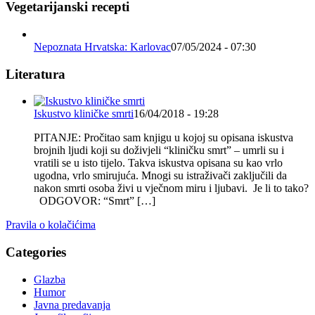
Vegetarijanski recepti
Nepoznata Hrvatska: Karlovac
07/05/2024 - 07:30
Literatura
Iskustvo kliničke smrti
16/04/2018 - 19:28
PITANJE: Pročitao sam knjigu u kojoj su opisana iskustva
brojnih ljudi koji su doživjeli “kliničku smrt” – umrli su i
vratili se u isto tijelo. Takva iskustva opisana su kao vrlo
ugodna, vrlo smirujuća. Mnogi su istraživači zaključili da
nakon smrti osoba živi u vječnom miru i ljubavi. Je li to tako?
ODGOVOR: “Smrt” […]
Pravila o kolačićima
Categories
Glazba
Humor
Javna predavanja