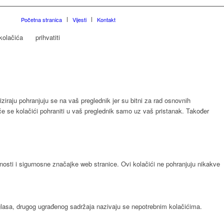
Početna stranica
Vijesti
Kontakt
kolačića
prihvatiti
ziraju pohranjuju se na vaš preglednik jer su bitni za rad osnovnih
 će se kolačići pohraniti u vaš preglednik samo uz vaš pristanak. Također
nosti i sigurnosne značajke web stranice. Ovi kolačići ne pohranjuju nikakve
oglasa, drugog ugrađenog sadržaja nazivaju se nepotrebnim kolačićima.