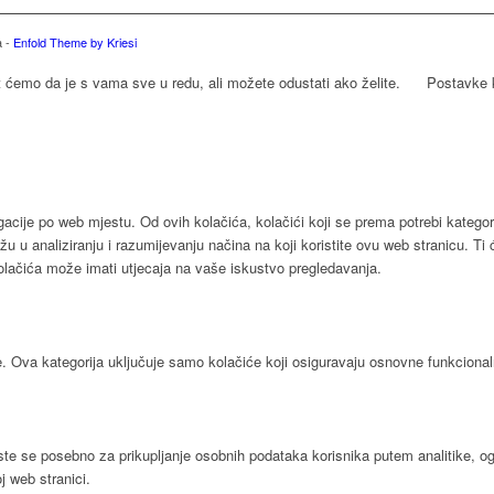
a -
Enfold Theme by Kriesi
t ćemo da je s vama sve u redu, ali možete odustati ako želite.
Postavke 
acije po web mjestu. Od ovih kolačića, kolačići koji se prema potrebi kategori
u u analiziranju i razumijevanju načina na koji koristite ovu web stranicu. Ti
kolačića može imati utjecaja na vaše iskustvo pregledavanja.
e. Ova kategorija uključuje samo kolačiće koji osiguravaju osnovne funkcional
riste se posebno za prikupljanje osobnih podataka korisnika putem analitike, 
j web stranici.