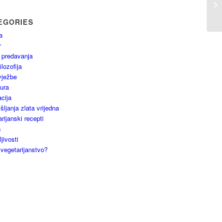
EGORIES
a
r
 predavanja
ilozofija
vježbe
tura
cija
ljanja zlata vrijedna
rijanski recepti
s
jivosti
 vegetarijanstvo?