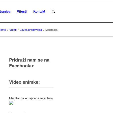
tranica
Vijesti
Kontakt
Home
/
Vijesti
/
Javna predavanja
/
Meditacija
Pridruži nam se na
Facebooku:
Video snimke:
Meditacija – najveća avantura