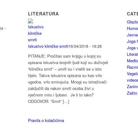
LITERATURA
CAT
Glazb
4 -
Humo
Javna
Joga f
Iskustvo kliničke smrti
16/04/2018 - 19:28
Joga 
Litera
PITANJE: Pročitao sam knjigu u kojoj su
Medita
opisana iskustva brojnih ljudi koji su doživjeli
Razmiš
“kliničku smrt” – umrli su i vratili se u isto
Vegeta
tijelo. Takva iskustva opisana su kao vrlo
video
ugodna, vrlo smirujuća. Mnogi su istraživači
Zaniml
zaključili da nakon smrti osoba živi u
Zašto
vječnom miru i ljubavi. Je li to tako?
ODGOVOR: “Smrt” […]
Pravila o kolačićima