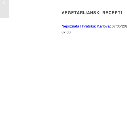
Dinamička meditacija
VEGETARIJANSKI RECEPTI
Nepoznata Hrvatska: Karlovac
07/05/202
07:30