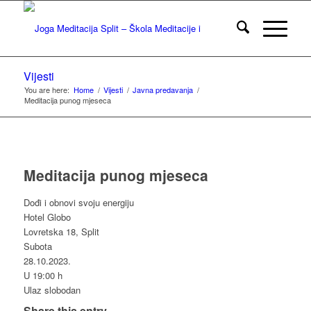
Vijesti
You are here:
Home
/
Vijesti
/
Javna predavanja
/
Meditacija punog mjeseca
Meditacija punog mjeseca
Dođi i obnovi svoju energiju
Hotel Globo
Lovretska 18, Split
Subota
28.10.2023.
U 19:00 h
Ulaz slobodan
Share this entry