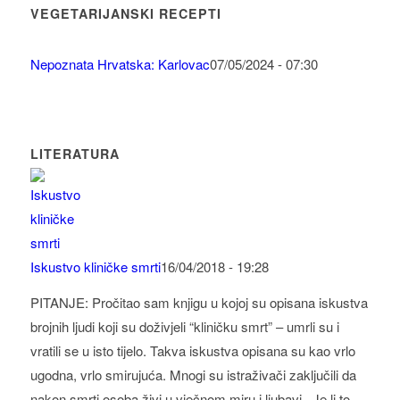
VEGETARIJANSKI RECEPTI
Nepoznata Hrvatska: Karlovac
07/05/2024 - 07:30
LITERATURA
Iskustvo kliničke smrti
16/04/2018 - 19:28
PITANJE: Pročitao sam knjigu u kojoj su opisana iskustva
brojnih ljudi koji su doživjeli “kliničku smrt” – umrli su i
vratili se u isto tijelo. Takva iskustva opisana su kao vrlo
ugodna, vrlo smirujuća. Mnogi su istraživači zaključili da
nakon smrti osoba živi u vječnom miru i ljubavi. Je li to