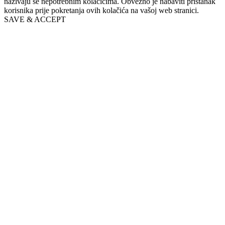
nazivaju se nepotrebnim kolačićima. Obvezno je nabaviti pristanak
korisnika prije pokretanja ovih kolačića na vašoj web stranici.
SAVE & ACCEPT