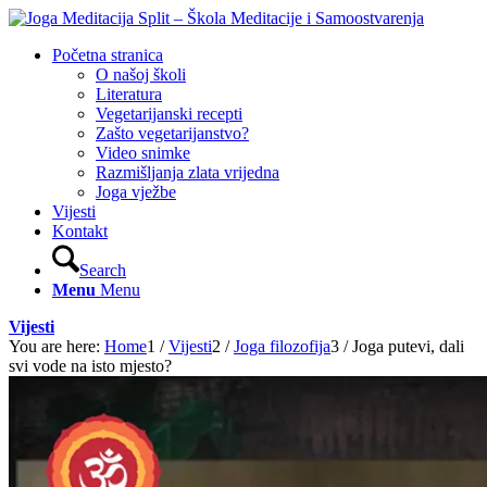
Početna stranica
O našoj školi
Literatura
Vegetarijanski recepti
Zašto vegetarijanstvo?
Video snimke
Razmišljanja zlata vrijedna
Joga vježbe
Vijesti
Kontakt
Search
Menu
Menu
Vijesti
You are here:
Home
1
/
Vijesti
2
/
Joga filozofija
3
/
Joga putevi, dali
svi vode na isto mjesto?