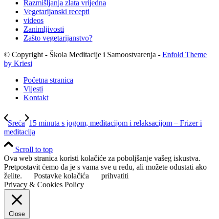
Razmišljanja zlata vrijedna
Vegetarijanski recepti
videos
Zanimljivosti
Zašto vegetarijanstvo?
© Copyright - Škola Meditacije i Samoostvarenja -
Enfold Theme
by Kriesi
Početna stranica
Vijesti
Kontakt
Sreća
15 minuta s jogom, meditacijom i relaksacijom – Frizer i
meditacija
Scroll to top
Ova web stranica koristi kolačiće za poboljšanje vašeg iskustva.
Pretpostavit ćemo da je s vama sve u redu, ali možete odustati ako
želite.
Postavke kolačića
prihvatiti
Privacy & Cookies Policy
Close