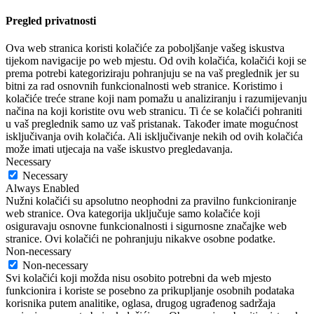
Pregled privatnosti
Ova web stranica koristi kolačiće za poboljšanje vašeg iskustva
tijekom navigacije po web mjestu. Od ovih kolačića, kolačići koji se
prema potrebi kategoriziraju pohranjuju se na vaš preglednik jer su
bitni za rad osnovnih funkcionalnosti web stranice. Koristimo i
kolačiće treće strane koji nam pomažu u analiziranju i razumijevanju
načina na koji koristite ovu web stranicu. Ti će se kolačići pohraniti
u vaš preglednik samo uz vaš pristanak. Također imate mogućnost
isključivanja ovih kolačića. Ali isključivanje nekih od ovih kolačića
može imati utjecaja na vaše iskustvo pregledavanja.
Necessary
Necessary
Always Enabled
Nužni kolačići su apsolutno neophodni za pravilno funkcioniranje
web stranice. Ova kategorija uključuje samo kolačiće koji
osiguravaju osnovne funkcionalnosti i sigurnosne značajke web
stranice. Ovi kolačići ne pohranjuju nikakve osobne podatke.
Non-necessary
Non-necessary
Svi kolačići koji možda nisu osobito potrebni da web mjesto
funkcionira i koriste se posebno za prikupljanje osobnih podataka
korisnika putem analitike, oglasa, drugog ugrađenog sadržaja