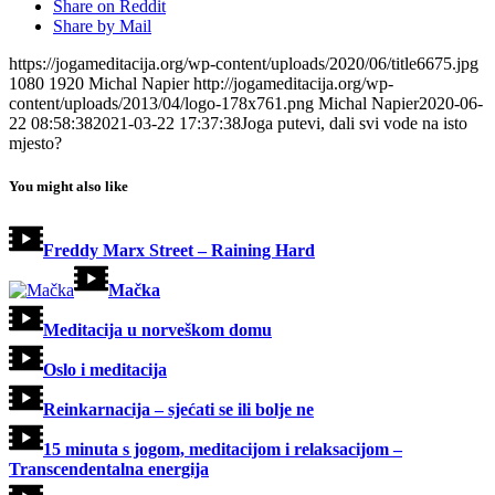
Share on Reddit
Share by Mail
https://jogameditacija.org/wp-content/uploads/2020/06/title6675.jpg
1080
1920
Michal Napier
http://jogameditacija.org/wp-
content/uploads/2013/04/logo-178x761.png
Michal Napier
2020-06-
22 08:58:38
2021-03-22 17:37:38
Joga putevi, dali svi vode na isto
mjesto?
You might also like
Freddy Marx Street – Raining Hard
Mačka
Meditacija u norveškom domu
Oslo i meditacija
Reinkarnacija – sjećati se ili bolje ne
15 minuta s jogom, meditacijom i relaksacijom –
Transcendentalna energija