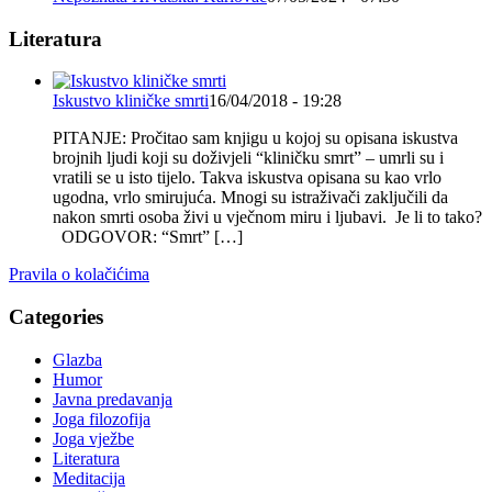
Literatura
Iskustvo kliničke smrti
16/04/2018 - 19:28
PITANJE: Pročitao sam knjigu u kojoj su opisana iskustva
brojnih ljudi koji su doživjeli “kliničku smrt” – umrli su i
vratili se u isto tijelo. Takva iskustva opisana su kao vrlo
ugodna, vrlo smirujuća. Mnogi su istraživači zaključili da
nakon smrti osoba živi u vječnom miru i ljubavi. Je li to tako?
ODGOVOR: “Smrt” […]
Pravila o kolačićima
Categories
Glazba
Humor
Javna predavanja
Joga filozofija
Joga vježbe
Literatura
Meditacija