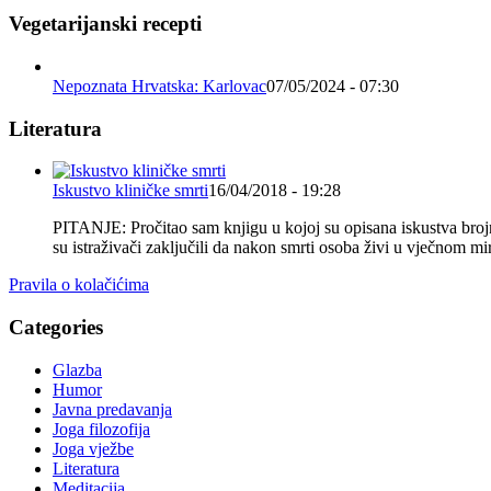
Vegetarijanski recepti
Nepoznata Hrvatska: Karlovac
07/05/2024 - 07:30
Literatura
Iskustvo kliničke smrti
16/04/2018 - 19:28
PITANJE: Pročitao sam knjigu u kojoj su opisana iskustva brojnih
su istraživači zaključili da nakon smrti osoba živi u vječnom
Pravila o kolačićima
Categories
Glazba
Humor
Javna predavanja
Joga filozofija
Joga vježbe
Literatura
Meditacija