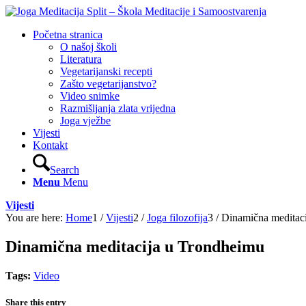
Početna stranica
O našoj školi
Literatura
Vegetarijanski recepti
Zašto vegetarijanstvo?
Video snimke
Razmišljanja zlata vrijedna
Joga vježbe
Vijesti
Kontakt
Search
Menu
Menu
Vijesti
You are here:
Home
1
/
Vijesti
2
/
Joga filozofija
3
/
Dinamična meditac
Dinamična meditacija u Trondheimu
Tags:
Video
Share this entry