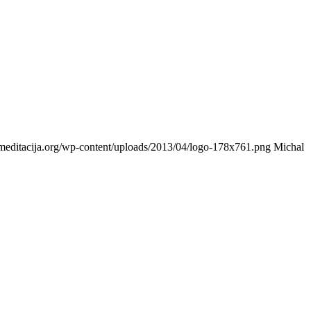
ameditacija.org/wp-content/uploads/2013/04/logo-178x761.png
Michal