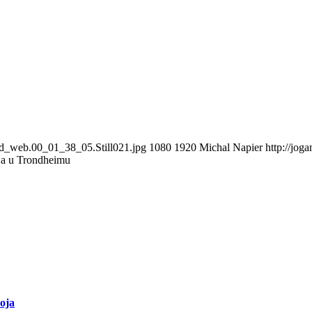
_Gd_web.00_01_38_05.Still021.jpg
1080
1920
Michal Napier
http://jog
ja u Trondheimu
oja