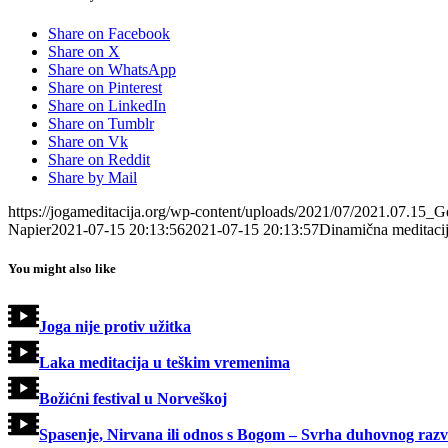
Share on Facebook
Share on X
Share on WhatsApp
Share on Pinterest
Share on LinkedIn
Share on Tumblr
Share on Vk
Share on Reddit
Share by Mail
https://jogameditacija.org/wp-content/uploads/2021/07/2021.07.15
Napier
2021-07-15 20:13:56
2021-07-15 20:13:57
Dinamična meditaci
You might also like
Joga nije protiv užitka
Laka meditacija u teškim vremenima
Božićni festival u Norveškoj
Spasenje, Nirvana ili odnos s Bogom – Svrha duhovnog razv