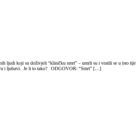
 ljudi koji su doživjeli “kliničku smrt” – umrli su i vratili se u isto t
 miru i ljubavi. Je li to tako? ODGOVOR: “Smrt” […]