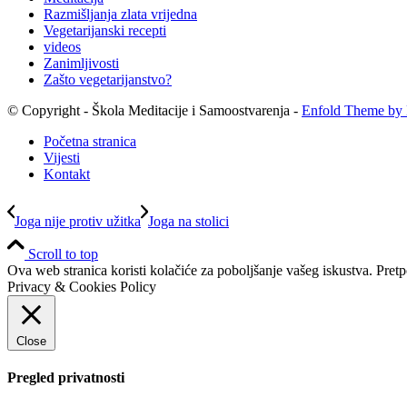
Razmišljanja zlata vrijedna
Vegetarijanski recepti
videos
Zanimljivosti
Zašto vegetarijanstvo?
© Copyright - Škola Meditacije i Samoostvarenja -
Enfold Theme by 
Početna stranica
Vijesti
Kontakt
Joga nije protiv užitka
Joga na stolici
Scroll to top
Ova web stranica koristi kolačiće za poboljšanje vašeg iskustva. Pretp
Privacy & Cookies Policy
Close
Pregled privatnosti