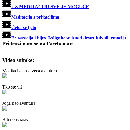
UZ MEDITACIJU SVE JE MOGUĆE
Meditacija s prijateljima
Čeka se ljeto
Frustracija i bijes. Izdignite se iznad destruktivnih emocija
Pridruži nam se na Facebooku:
Video snimke:
Meditacija – najveća avantura
Tko ste vi?
Joga kao avantura
Biti neustrašiv