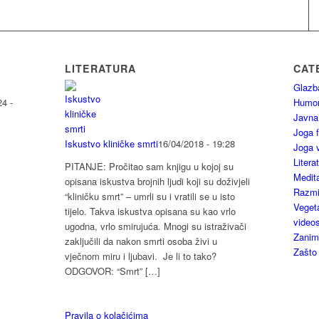
LITERATURA
CAT
Glazb
4 -
Humo
Javna
Joga f
Iskustvo kliničke smrti
16/04/2018 - 19:28
Joga 
Litera
PITANJE: Pročitao sam knjigu u kojoj su
Medita
opisana iskustva brojnih ljudi koji su doživjeli
Razmiš
“kliničku smrt” – umrli su i vratili se u isto
Vegeta
tijelo. Takva iskustva opisana su kao vrlo
video
ugodna, vrlo smirujuća. Mnogi su istraživači
Zaniml
zaključili da nakon smrti osoba živi u
Zašto
vječnom miru i ljubavi. Je li to tako?
ODGOVOR: “Smrt” […]
Pravila o kolačićima