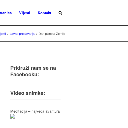
tranica
Vijesti
Kontakt
jesti
/
Javna predavanja
/
Dan planeta Zemlje
Pridruži nam se na
Facebooku:
Video snimke:
Meditacija – najveća avantura