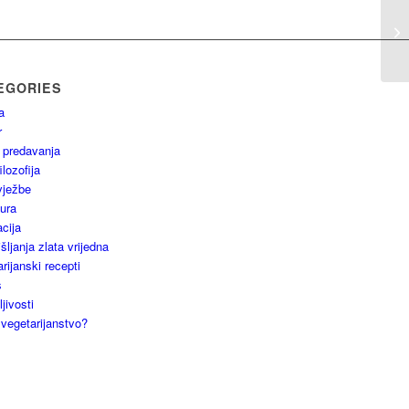
EGORIES
a
r
 predavanja
ilozofija
vježbe
tura
cija
ljanja zlata vrijedna
rijanski recepti
s
jivosti
 vegetarijanstvo?