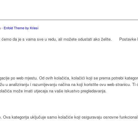
a -
Enfold Theme by Kriesi
t ćemo da je s vama sve u redu, ali možete odustati ako želite.
Postavke 
acije po web mjestu. Od ovih kolačića, kolačići koji se prema potrebi kategori
u u analiziranju i razumijevanju načina na koji koristite ovu web stranicu. Ti
kolačića može imati utjecaja na vaše iskustvo pregledavanja.
e. Ova kategorija uključuje samo kolačiće koji osiguravaju osnovne funkcional