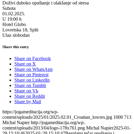
Doživi duboko opuštanje i olakšanje od stresa
Subota
01.02.2025.
U 19:00 h
Hotel Globo
Lovretska 18, Split
Ulaz slobodan
Share this entry
Share on Facebook
Share on X
Share on WhatsApp
Share on Pinterest
Share on LinkedIn
Share on Tumblr
Share on Vk
Share on Reddit
Share by Mail
https://jogameditacija.org/wp-
content/uploads/2025/01/2025.02.01_Croatian_lowres.jpg
1000
713
Michal Napier
http://jogameditacija.org/wp-
content/uploads/2013/04/logo-178x761.png
Michal Napier
2025-01-
29 15:10:46
2025-01-29 15:10:47
Besplatni tečaj opuštanja i