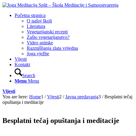
Početna stranica
O našoj školi
Literatura
Vegetarijanski recepti
Zašto vegetarijanstvo?
Video snimke
Razmišljanja zlata vrijedna
Joga vježbe
Vijesti
Kontakt
Search
Menu
Menu
Vijesti
You are here:
Home
1
/
Vijesti
2
/
Javna predavanja
3
/
Besplatni tečaj
opuštanja i meditacije
Besplatni tečaj opuštanja i meditacije