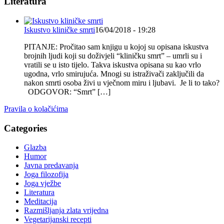
Literatura
Iskustvo kliničke smrti
16/04/2018 - 19:28
PITANJE: Pročitao sam knjigu u kojoj su opisana iskustva
brojnih ljudi koji su doživjeli “kliničku smrt” – umrli su i
vratili se u isto tijelo. Takva iskustva opisana su kao vrlo
ugodna, vrlo smirujuća. Mnogi su istraživači zaključili da
nakon smrti osoba živi u vječnom miru i ljubavi. Je li to tako?
ODGOVOR: “Smrt” […]
Pravila o kolačićima
Categories
Glazba
Humor
Javna predavanja
Joga filozofija
Joga vježbe
Literatura
Meditacija
Razmišljanja zlata vrijedna
Vegetarijanski recepti