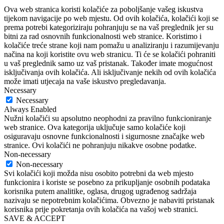
Ova web stranica koristi kolačiće za poboljšanje vašeg iskustva
tijekom navigacije po web mjestu. Od ovih kolačića, kolačići koji se
prema potrebi kategoriziraju pohranjuju se na vaš preglednik jer su
bitni za rad osnovnih funkcionalnosti web stranice. Koristimo i
kolačiće treće strane koji nam pomažu u analiziranju i razumijevanju
načina na koji koristite ovu web stranicu. Ti će se kolačići pohraniti
u vaš preglednik samo uz vaš pristanak. Također imate mogućnost
isključivanja ovih kolačića. Ali isključivanje nekih od ovih kolačića
može imati utjecaja na vaše iskustvo pregledavanja.
Necessary
Necessary
Always Enabled
Nužni kolačići su apsolutno neophodni za pravilno funkcioniranje
web stranice. Ova kategorija uključuje samo kolačiće koji
osiguravaju osnovne funkcionalnosti i sigurnosne značajke web
stranice. Ovi kolačići ne pohranjuju nikakve osobne podatke.
Non-necessary
Non-necessary
Svi kolačići koji možda nisu osobito potrebni da web mjesto
funkcionira i koriste se posebno za prikupljanje osobnih podataka
korisnika putem analitike, oglasa, drugog ugrađenog sadržaja
nazivaju se nepotrebnim kolačićima. Obvezno je nabaviti pristanak
korisnika prije pokretanja ovih kolačića na vašoj web stranici.
SAVE & ACCEPT