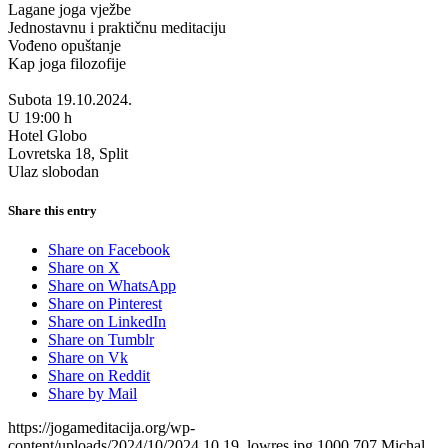
Lagane joga vježbe
Jednostavnu i praktičnu meditaciju
Vođeno opuštanje
Kap joga filozofije
Subota 19.10.2024.
U 19:00 h
Hotel Globo
Lovretska 18, Split
Ulaz slobodan
Share this entry
Share on Facebook
Share on X
Share on WhatsApp
Share on Pinterest
Share on LinkedIn
Share on Tumblr
Share on Vk
Share on Reddit
Share by Mail
https://jogameditacija.org/wp-
content/uploads/2024/10/2024.10.19_lowres.jpg
1000
707
Michal