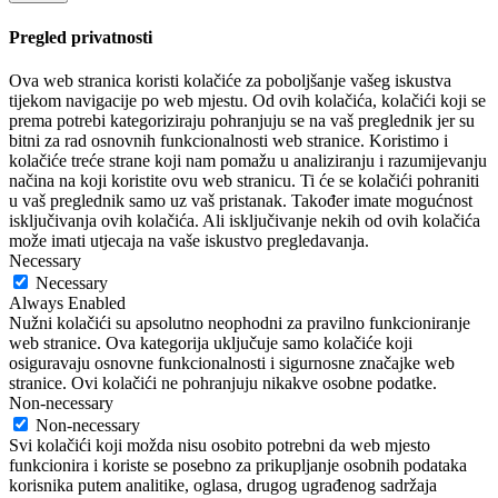
Pregled privatnosti
Ova web stranica koristi kolačiće za poboljšanje vašeg iskustva
tijekom navigacije po web mjestu. Od ovih kolačića, kolačići koji se
prema potrebi kategoriziraju pohranjuju se na vaš preglednik jer su
bitni za rad osnovnih funkcionalnosti web stranice. Koristimo i
kolačiće treće strane koji nam pomažu u analiziranju i razumijevanju
načina na koji koristite ovu web stranicu. Ti će se kolačići pohraniti
u vaš preglednik samo uz vaš pristanak. Također imate mogućnost
isključivanja ovih kolačića. Ali isključivanje nekih od ovih kolačića
može imati utjecaja na vaše iskustvo pregledavanja.
Necessary
Necessary
Always Enabled
Nužni kolačići su apsolutno neophodni za pravilno funkcioniranje
web stranice. Ova kategorija uključuje samo kolačiće koji
osiguravaju osnovne funkcionalnosti i sigurnosne značajke web
stranice. Ovi kolačići ne pohranjuju nikakve osobne podatke.
Non-necessary
Non-necessary
Svi kolačići koji možda nisu osobito potrebni da web mjesto
funkcionira i koriste se posebno za prikupljanje osobnih podataka
korisnika putem analitike, oglasa, drugog ugrađenog sadržaja