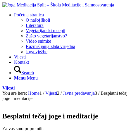
Početna stranica
O našoj školi
Literatura
Vegetarijanski recepti
Zašto vegetarijanstvo?
Video snimke
Razmišljanja zlata vrijedna
Joga vježbe
Vijesti
Kontakt
Search
Menu
Menu
Vijesti
You are here:
Home
1
/
Vijesti
2
/
Javna predavanja
3
/
Besplatni tečaj
joge i meditacije
Besplatni tečaj joge i meditacije
Za vas smo pripremili: