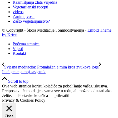
Razmišljanja zlata vrijedna
Vegetarijanski recepti
videos
Zanimljivosti
Zašto vegetarijanstvo?
© Copyright - Škola Meditacije i Samoostvarenja -
Enfold Theme
by Kriesi
Početna stranica
Vijesti
Kontakt
Svjesna meditacija: Pronalaženje mira kroz zvukove joge
Inteligencija moj savjetnik
Scroll to top
Ova web stranica koristi kolačiće za poboljšanje vašeg iskustva.
Pretpostavit ćemo da je s vama sve u redu, ali možete odustati ako
želite.
Postavke kolačića
prihvatiti
Privacy & Cookies Policy
Close