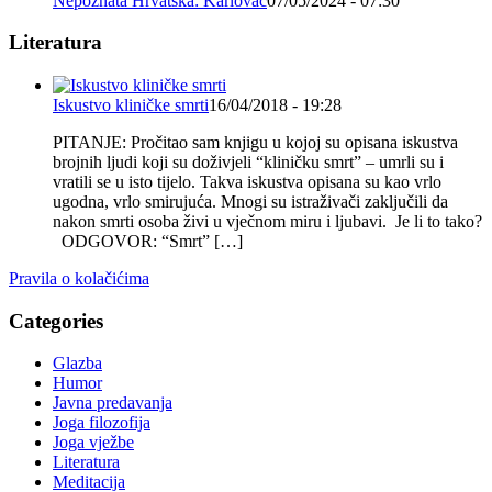
Nepoznata Hrvatska: Karlovac
07/05/2024 - 07:30
Literatura
Iskustvo kliničke smrti
16/04/2018 - 19:28
PITANJE: Pročitao sam knjigu u kojoj su opisana iskustva
brojnih ljudi koji su doživjeli “kliničku smrt” – umrli su i
vratili se u isto tijelo. Takva iskustva opisana su kao vrlo
ugodna, vrlo smirujuća. Mnogi su istraživači zaključili da
nakon smrti osoba živi u vječnom miru i ljubavi. Je li to tako?
ODGOVOR: “Smrt” […]
Pravila o kolačićima
Categories
Glazba
Humor
Javna predavanja
Joga filozofija
Joga vježbe
Literatura
Meditacija