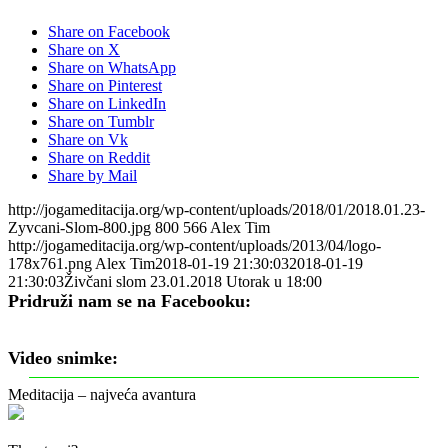
Share on Facebook
Share on X
Share on WhatsApp
Share on Pinterest
Share on LinkedIn
Share on Tumblr
Share on Vk
Share on Reddit
Share by Mail
http://jogameditacija.org/wp-content/uploads/2018/01/2018.01.23-
Zyvcani-Slom-800.jpg
800
566
Alex Tim
http://jogameditacija.org/wp-content/uploads/2013/04/logo-
178x761.png
Alex Tim
2018-01-19 21:30:03
2018-01-19
21:30:03
Živčani slom 23.01.2018 Utorak u 18:00
Pridruži nam se na Facebooku:
Video snimke:
Meditacija – najveća avantura