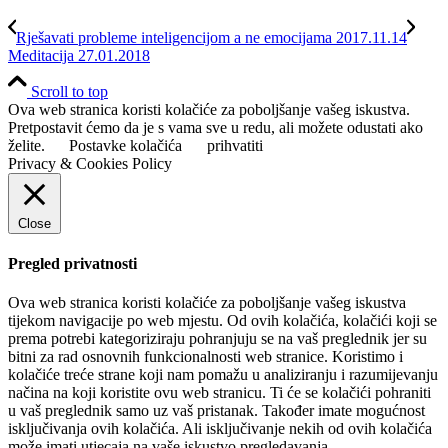
Rješavati probleme inteligencijom a ne emocijama 2017.11.14
Meditacija 27.01.2018
Scroll to top
Ova web stranica koristi kolačiće za poboljšanje vašeg iskustva.
Pretpostavit ćemo da je s vama sve u redu, ali možete odustati ako
želite.
Postavke kolačića
prihvatiti
Privacy & Cookies Policy
Close
Pregled privatnosti
Ova web stranica koristi kolačiće za poboljšanje vašeg iskustva
tijekom navigacije po web mjestu. Od ovih kolačića, kolačići koji se
prema potrebi kategoriziraju pohranjuju se na vaš preglednik jer su
bitni za rad osnovnih funkcionalnosti web stranice. Koristimo i
kolačiće treće strane koji nam pomažu u analiziranju i razumijevanju
načina na koji koristite ovu web stranicu. Ti će se kolačići pohraniti
u vaš preglednik samo uz vaš pristanak. Također imate mogućnost
isključivanja ovih kolačića. Ali isključivanje nekih od ovih kolačića
može imati utjecaja na vaše iskustvo pregledavanja.