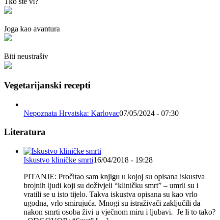
Tko ste vi?
Joga kao avantura
Biti neustrašiv
Vegetarijanski recepti
Nepoznata Hrvatska: Karlovac
07/05/2024 - 07:30
Literatura
Iskustvo kliničke smrti
16/04/2018 - 19:28
PITANJE: Pročitao sam knjigu u kojoj su opisana iskustva
brojnih ljudi koji su doživjeli “kliničku smrt” – umrli su i
vratili se u isto tijelo. Takva iskustva opisana su kao vrlo
ugodna, vrlo smirujuća. Mnogi su istraživači zaključili da
nakon smrti osoba živi u vječnom miru i ljubavi. Je li to tako?