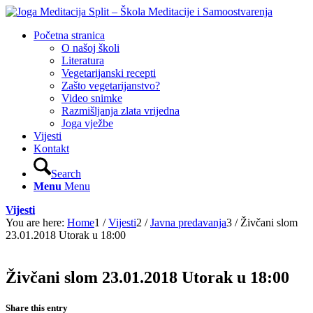
Početna stranica
O našoj školi
Literatura
Vegetarijanski recepti
Zašto vegetarijanstvo?
Video snimke
Razmišljanja zlata vrijedna
Joga vježbe
Vijesti
Kontakt
Search
Menu
Menu
Vijesti
You are here:
Home
1
/
Vijesti
2
/
Javna predavanja
3
/
Živčani slom
23.01.2018 Utorak u 18:00
Živčani slom 23.01.2018 Utorak u 18:00
Share this entry