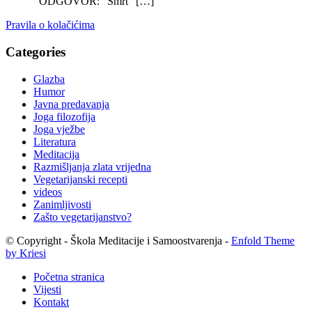
ODGOVOR: “Smrt” […]
Pravila o kolačićima
Categories
Glazba
Humor
Javna predavanja
Joga filozofija
Joga vježbe
Literatura
Meditacija
Razmišljanja zlata vrijedna
Vegetarijanski recepti
videos
Zanimljivosti
Zašto vegetarijanstvo?
© Copyright - Škola Meditacije i Samoostvarenja -
Enfold Theme
by Kriesi
Početna stranica
Vijesti
Kontakt