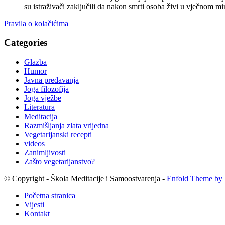
su istraživači zaključili da nakon smrti osoba živi u vječnom
Pravila o kolačićima
Categories
Glazba
Humor
Javna predavanja
Joga filozofija
Joga vježbe
Literatura
Meditacija
Razmišljanja zlata vrijedna
Vegetarijanski recepti
videos
Zanimljivosti
Zašto vegetarijanstvo?
© Copyright - Škola Meditacije i Samoostvarenja -
Enfold Theme by 
Početna stranica
Vijesti
Kontakt