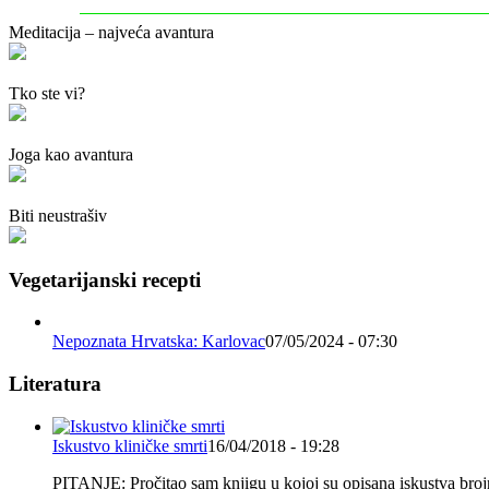
Meditacija – najveća avantura
Tko ste vi?
Joga kao avantura
Biti neustrašiv
Vegetarijanski recepti
Nepoznata Hrvatska: Karlovac
07/05/2024 - 07:30
Literatura
Iskustvo kliničke smrti
16/04/2018 - 19:28
PITANJE: Pročitao sam knjigu u kojoj su opisana iskustva brojnih