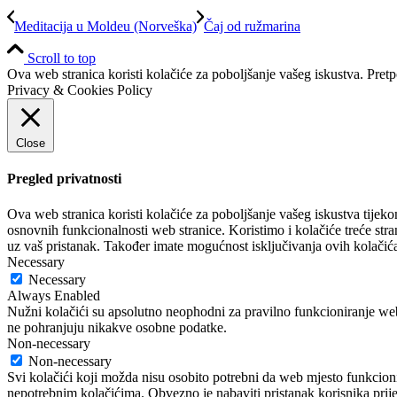
Meditacija u Moldeu (Norveška)
Čaj od ružmarina
Scroll to top
Ova web stranica koristi kolačiće za poboljšanje vašeg iskustva. Pretp
Privacy & Cookies Policy
Close
Pregled privatnosti
Ova web stranica koristi kolačiće za poboljšanje vašeg iskustva tijeko
osnovnih funkcionalnosti web stranice. Koristimo i kolačiće treće stra
uz vaš pristanak. Također imate mogućnost isključivanja ovih kolačića
Necessary
Necessary
Always Enabled
Nužni kolačići su apsolutno neophodni za pravilno funkcioniranje web
ne pohranjuju nikakve osobne podatke.
Non-necessary
Non-necessary
Svi kolačići koji možda nisu osobito potrebni da web mjesto funkcioni
nepotrebnim kolačićima. Obvezno je nabaviti pristanak korisnika prije