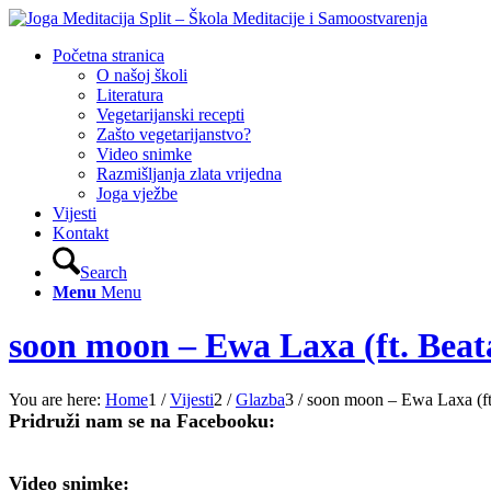
Početna stranica
O našoj školi
Literatura
Vegetarijanski recepti
Zašto vegetarijanstvo?
Video snimke
Razmišljanja zlata vrijedna
Joga vježbe
Vijesti
Kontakt
Search
Menu
Menu
soon moon – Ewa Laxa (ft. Beat
You are here:
Home
1
/
Vijesti
2
/
Glazba
3
/
soon moon – Ewa Laxa (ft
Pridruži nam se na Facebooku:
Video snimke: