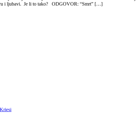
 miru i ljubavi. Je li to tako? ODGOVOR: “Smrt” […]
Kriesi