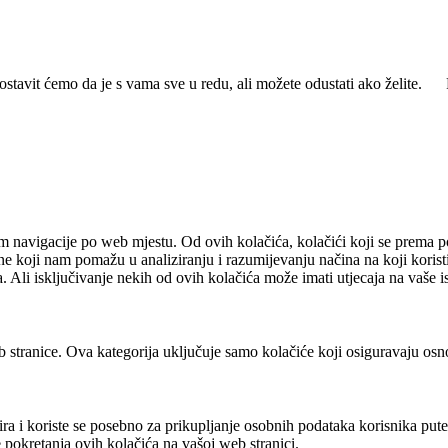
ostavit ćemo da je s vama sve u redu, ali možete odustati ako želite.
m navigacije po web mjestu. Od ovih kolačića, kolačići koji se prema pot
ne koji nam pomažu u analiziranju i razumijevanju načina na koji korist
. Ali isključivanje nekih od ovih kolačića može imati utjecaja na vaše 
 stranice. Ova kategorija uključuje samo kolačiće koji osiguravaju osn
ra i koriste se posebno za prikupljanje osobnih podataka korisnika put
 pokretanja ovih kolačića na vašoj web stranici.