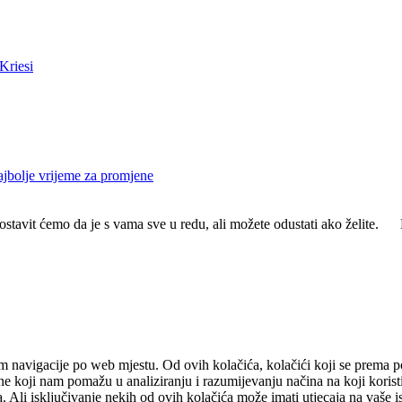
Kriesi
ajbolje vrijeme za promjene
ostavit ćemo da je s vama sve u redu, ali možete odustati ako želite.
m navigacije po web mjestu. Od ovih kolačića, kolačići koji se prema pot
ne koji nam pomažu u analiziranju i razumijevanju načina na koji korist
. Ali isključivanje nekih od ovih kolačića može imati utjecaja na vaše 