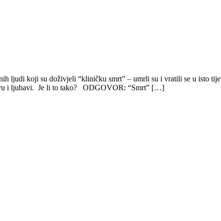
 ljudi koji su doživjeli “kliničku smrt” – umrli su i vratili se u isto t
 miru i ljubavi. Je li to tako? ODGOVOR: “Smrt” […]