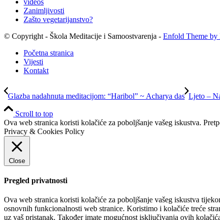
videos
Zanimljivosti
Zašto vegetarijanstvo?
© Copyright - Škola Meditacije i Samoostvarenja -
Enfold Theme by 
Početna stranica
Vijesti
Kontakt
Glazba nadahnuta meditacijom: “Haribol” ~ Acharya das
Ljeto – N
Scroll to top
Ova web stranica koristi kolačiće za poboljšanje vašeg iskustva. Pretp
Privacy & Cookies Policy
Close
Pregled privatnosti
Ova web stranica koristi kolačiće za poboljšanje vašeg iskustva tijeko
osnovnih funkcionalnosti web stranice. Koristimo i kolačiće treće stra
uz vaš pristanak. Također imate mogućnost isključivanja ovih kolačića