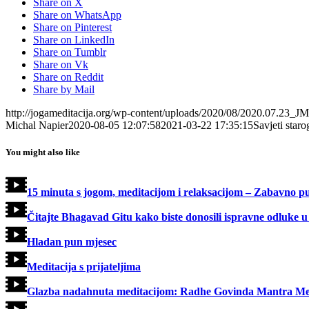
Share on X
Share on WhatsApp
Share on Pinterest
Share on LinkedIn
Share on Tumblr
Share on Vk
Share on Reddit
Share by Mail
http://jogameditacija.org/wp-content/uploads/2020/08/2020.07.23_J
Michal Napier
2020-08-05 12:07:58
2021-03-22 17:35:15
Savjeti staro
You might also like
15 minuta s jogom, meditacijom i relaksacijom – Zabavno p
Čitajte Bhagavad Gitu kako biste donosili ispravne odluke u
Hladan pun mjesec
Meditacija s prijateljima
Glazba nadahnuta meditacijom: Radhe Govinda Mantra Me