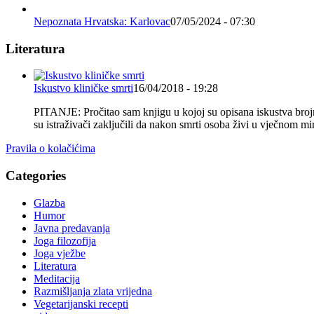
Nepoznata Hrvatska: Karlovac
07/05/2024 - 07:30
Literatura
Iskustvo kliničke smrti
16/04/2018 - 19:28
PITANJE: Pročitao sam knjigu u kojoj su opisana iskustva brojnih
su istraživači zaključili da nakon smrti osoba živi u vječnom
Pravila o kolačićima
Categories
Glazba
Humor
Javna predavanja
Joga filozofija
Joga vježbe
Literatura
Meditacija
Razmišljanja zlata vrijedna
Vegetarijanski recepti