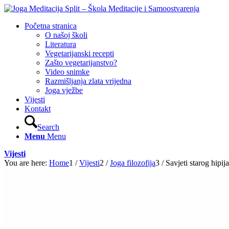
Početna stranica
O našoj školi
Literatura
Vegetarijanski recepti
Zašto vegetarijanstvo?
Video snimke
Razmišljanja zlata vrijedna
Joga vježbe
Vijesti
Kontakt
Search
Menu
Menu
Vijesti
You are here:
Home
1
/
Vijesti
2
/
Joga filozofija
3
/
Savjeti starog hipi