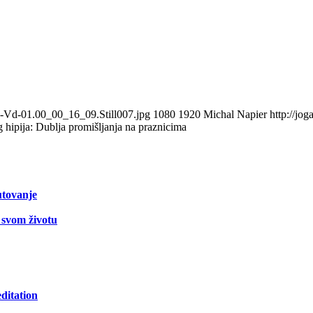
M-Vd-01.00_00_16_09.Still007.jpg
1080
1920
Michal Napier
http://jo
g hipija: Dublja promišljanja na praznicima
utovanje
 svom životu
ditation