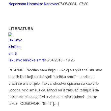
Nepoznata Hrvatska: Karlovac
07/05/2024 - 07:30
LITERATURA
Iskustvo kliničke smrti
16/04/2018 - 19:28
PITANJE: Pročitao sam knjigu u kojoj su opisana iskustva
brojnih ljudi koji su doživjeli “kliničku smrt” – umrli su i
vratili se u isto tijelo. Takva iskustva opisana su kao vrlo
ugodna, vrlo smirujuća. Mnogi su istraživači zaključili da
nakon smrti osoba živi u vječnom miru i ljubavi. Je li to
tako? ODGOVOR: “Smrt” […]